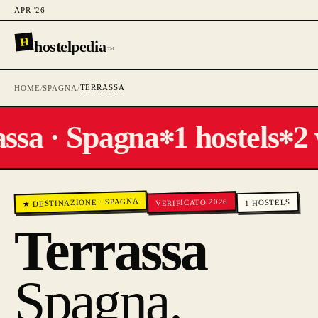
APR '26
H
hostelpedia
™
TERRASSA
HOME
/
SPAGNA
/
ssa · Spagna
1 hostels
2 
✻
✻
SPAGNA
VERIFICATO 2026
·
HOSTELS
★ DESTINAZIONE
1
Terrassa
Spagna
.