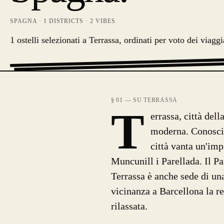
SPAGNA
·
1
DISTRICTS ·
2
VIBES
1 ostelli selezionati a Terrassa, ordinati per voto dei viaggi
§ 01 — SU TERRASSA
T
errassa, città del
moderna. Conosciut
città vanta un'imp
Muncunill i Parellada. Il Pa
Terrassa è anche sede di una
vicinanza a Barcellona la r
rilassata.