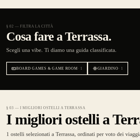
§ 02 — FILTRA LA CITTÀ
Cosa fare a Terrassa.
Scegli una vibe. Ti diamo una guida classificata.
BOARD GAMES & GAME ROOM
·
1
GIARDINO
·
1
§ 03 — I MIGLIORI OSTELLI A TERRASSA
I migliori ostelli a Ter
1 ostelli selezionati a Terrassa, ordinati per voto dei viaggi