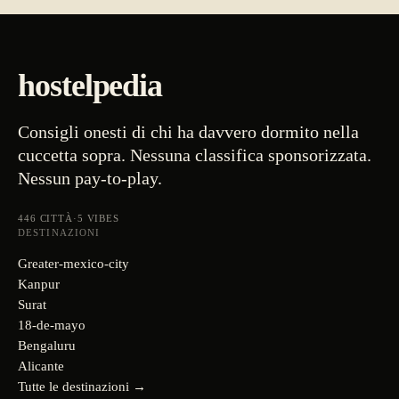
hostelpedia
Consigli onesti di chi ha davvero dormito nella
cuccetta sopra. Nessuna classifica sponsorizzata.
Nessun pay-to-play.
446
CITTÀ
·
5
VIBES
DESTINAZIONI
Greater-mexico-city
Kanpur
Surat
18-de-mayo
Bengaluru
Alicante
Tutte le destinazioni →