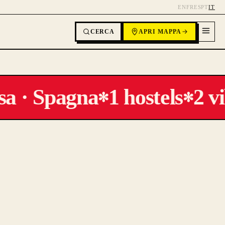
EN
FR
ES
PT
IT
CERCA
APRI MAPPA
a · Spagna
1 hostels
2 vi
✻
✻