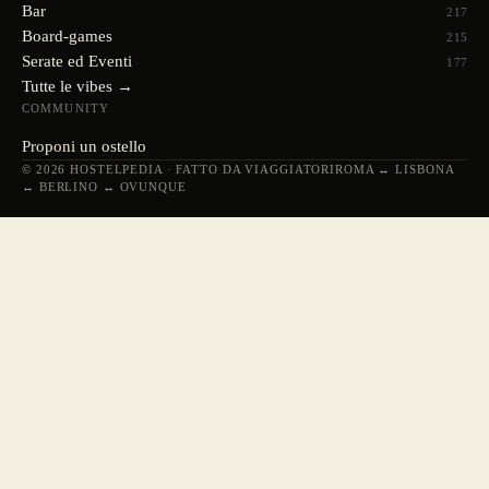
Bar
217
Board-games
215
Serate ed Eventi
177
Tutte le vibes →
COMMUNITY
Proponi un ostello
© 2026 HOSTELPEDIA · FATTO DA VIAGGIATORI
ROMA ↔ LISBONA
↔ BERLINO ↔ OVUNQUE