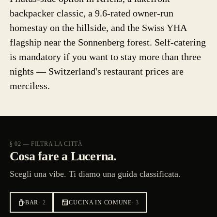
backpacker classic, a 9.6-rated owner-run
homestay on the hillside, and the Swiss YHA
flagship near the Sonnenberg forest. Self-catering
is mandatory if you want to stay more than three
nights — Switzerland's restaurant prices are
merciless.
§ 02 — FILTRA LA CITTÀ
Cosa fare a Lucerna.
Scegli una vibe. Ti diamo una guida classificata.
BAR
·
2
CUCINA IN COMUNE
·
3