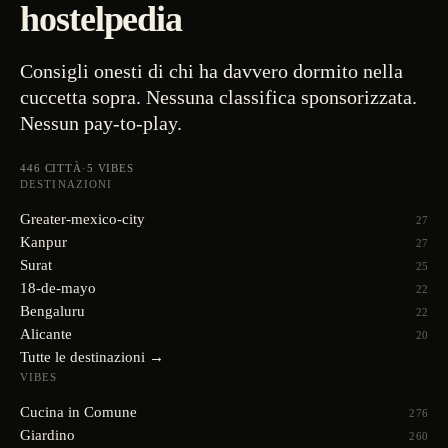
hostelpedia
Consigli onesti di chi ha davvero dormito nella
cuccetta sopra. Nessuna classifica sponsorizzata.
Nessun pay-to-play.
446
CITTÀ
·
5
VIBES
DESTINAZIONI
Greater-mexico-city
27
Kanpur
27
Surat
25
18-de-mayo
22
Bengaluru
22
Alicante
20
Tutte le destinazioni →
VIBES
Cucina in Comune
276
Giardino
260