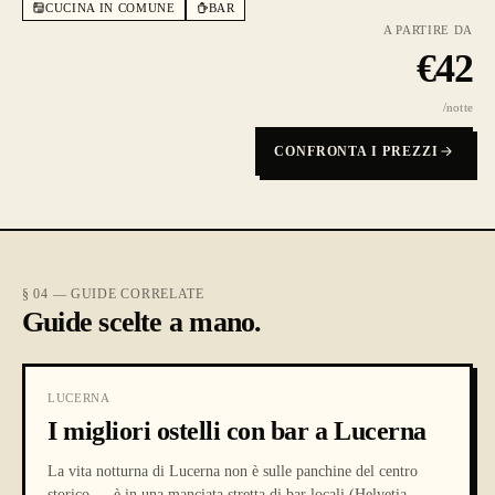
CUCINA IN COMUNE
BAR
A PARTIRE DA
€
42
/notte
CONFRONTA I PREZZI
§ 04 — GUIDE CORRELATE
Guide scelte a mano.
LUCERNA
I migliori ostelli con bar a Lucerna
La vita notturna di Lucerna non è sulle panchine del centro
storico — è in una manciata stretta di bar locali (Helvetia,