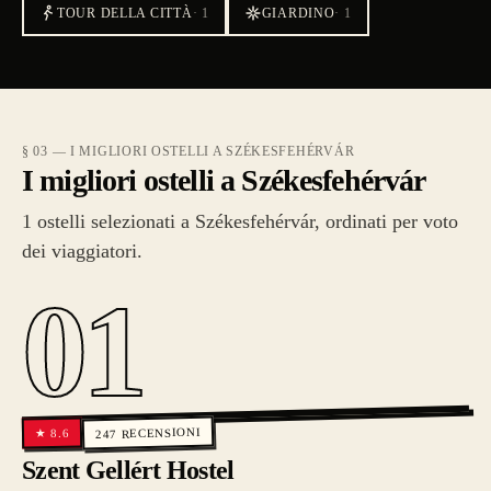
TOUR DELLA CITTÀ
·
1
GIARDINO
·
1
§ 03 — I MIGLIORI OSTELLI A SZÉKESFEHÉRVÁR
I migliori ostelli a Székesfehérvár
1 ostelli selezionati a Székesfehérvár, ordinati per voto
dei viaggiatori.
01
RECENSIONI
8.6
★
247
Szent Gellért Hostel