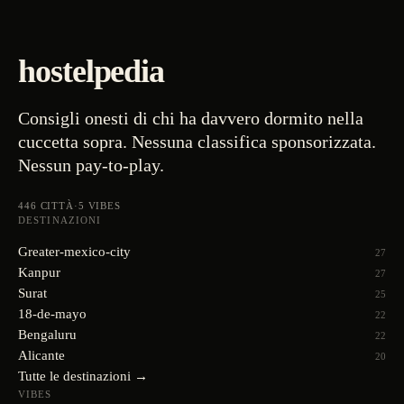
hostelpedia
Consigli onesti di chi ha davvero dormito nella
cuccetta sopra. Nessuna classifica sponsorizzata.
Nessun pay-to-play.
446
CITTÀ
·
5
VIBES
DESTINAZIONI
Greater-mexico-city
27
Kanpur
27
Surat
25
18-de-mayo
22
Bengaluru
22
Alicante
20
Tutte le destinazioni →
VIBES