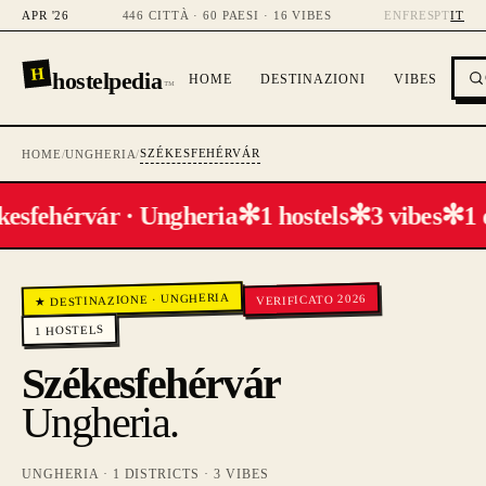
APR '26
446 CITTÀ · 60 PAESI · 16 VIBES
EN
FR
ES
PT
IT
H
hostelpedia
HOME
DESTINAZIONI
VIBES
™
SZÉKESFEHÉRVÁR
HOME
/
UNGHERIA
/
✻
✻
✻
kesfehérvár · Ungheria
1 hostels
3 vibes
1 
UNGHERIA
VERIFICATO 2026
·
★ DESTINAZIONE
HOSTELS
1
Székesfehérvár
Ungheria
.
UNGHERIA
·
1
DISTRICTS ·
3
VIBES