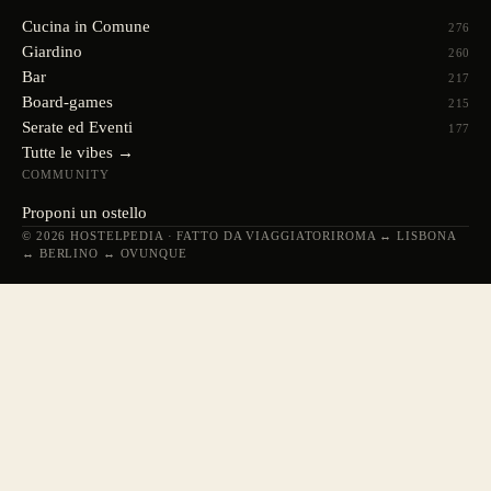
Cucina in Comune
276
Giardino
260
Bar
217
Board-games
215
Serate ed Eventi
177
Tutte le vibes →
COMMUNITY
Proponi un ostello
© 2026 HOSTELPEDIA · FATTO DA VIAGGIATORI
ROMA ↔ LISBONA
↔ BERLINO ↔ OVUNQUE