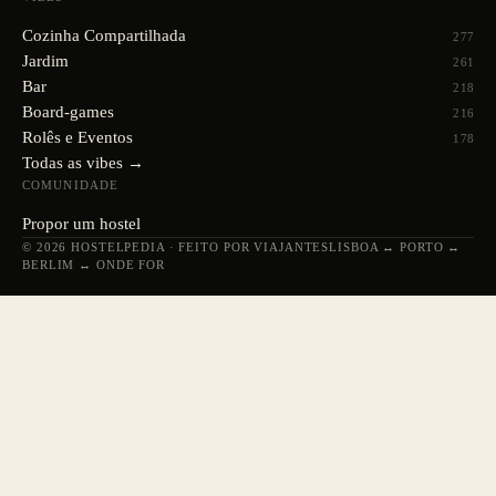
Cozinha Compartilhada
277
Jardim
261
Bar
218
Board-games
216
Rolês e Eventos
178
Todas as vibes →
COMUNIDADE
Propor um hostel
© 2026 HOSTELPEDIA · FEITO POR VIAJANTES
LISBOA ↔ PORTO ↔
BERLIM ↔ ONDE FOR