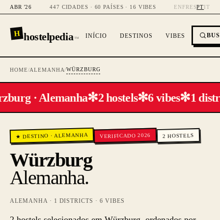
ABR '26
447 CIDADES · 60 PAÍSES · 16 VIBES
EN
FR
ES
PT
IT
H
hostelpedia
BU
INÍCIO
DESTINOS
VIBES
™
WÜRZBURG
HOME
/
ALEMANHA
/
✻
✻
✻
zburg · Alemanha
2 hostels
6 vibes
1 distr
ALEMANHA
VERIFICADO 2026
HOSTELS
·
★ DESTINO
2
Würzburg
Alemanha
.
ALEMANHA
·
1
DISTRICTS ·
6
VIBES
2 hostels selecionados em Würzburg, ordenados por