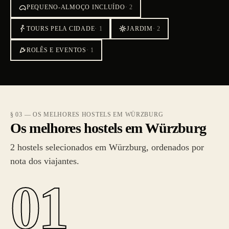
PEQUENO-ALMOÇO INCLUÍDO
·
2
TOURS PELA CIDADE
·
1
JARDIM
·
2
ROLÊS E EVENTOS
·
1
§ 03 — OS MELHORES HOSTELS EM WÜRZBURG
Os melhores hostels em Würzburg
2 hostels selecionados em Würzburg, ordenados por
nota dos viajantes.
01