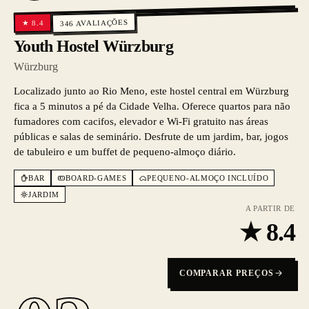
AVALIAÇÕES
8.4
★
346
Youth Hostel Würzburg
Würzburg
Localizado junto ao Rio Meno, este hostel central em Würzburg
fica a 5 minutos a pé da Cidade Velha. Oferece quartos para não
fumadores com cacifos, elevador e Wi-Fi gratuito nas áreas
públicas e salas de seminário. Desfrute de um jardim, bar, jogos
de tabuleiro e um buffet de pequeno-almoço diário.
BAR
BOARD-GAMES
PEQUENO-ALMOÇO INCLUÍDO
JARDIM
A PARTIR DE
★
8.4
COMPARAR PREÇOS