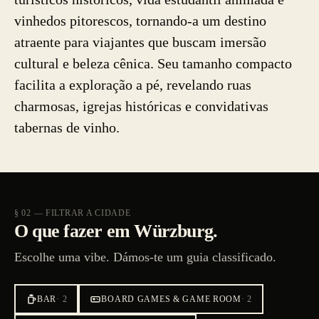
vinhedos pitorescos, tornando-a um destino
atraente para viajantes que buscam imersão
cultural e beleza cênica. Seu tamanho compacto
facilita a exploração a pé, revelando ruas
charmosas, igrejas históricas e convidativas
tabernas de vinho.
§ 02 — FILTRAR A CIDADE
O que fazer em Würzburg.
Escolhe uma vibe. Dámos-te um guia classificado.
BAR
·
2
BOARD GAMES & GAME ROOM
·
2