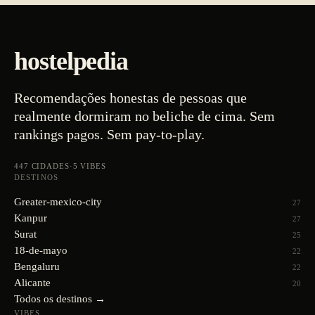
hostelpedia
Recomendações honestas de pessoas que
realmente dormiram no beliche de cima. Sem
rankings pagos. Sem pay-to-play.
447
CIDADES
·
5
VIBES
DESTINOS
Greater-mexico-city
27
Kanpur
27
Surat
25
18-de-mayo
22
Bengaluru
22
Alicante
20
Todos os destinos →
VIBES