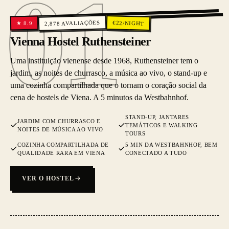
01
01
AVALIAÇÕES
€
22
/NIGHT
8.9
★
2,878
Vienna Hostel Ruthensteiner
Uma instituição vienense desde 1968, Ruthensteiner tem o
jardim, as noites de churrasco, a música ao vivo, o stand-up e
uma cozinha compartilhada que o tornam o coração social da
cena de hostels de Viena. A 5 minutos da Westbahnhof.
STAND-UP, JANTARES
JARDIM COM CHURRASCO E
TEMÁTICOS E WALKING
NOITES DE MÚSICA AO VIVO
TOURS
COZINHA COMPARTILHADA DE
5 MIN DA WESTBAHNHOF, BEM
QUALIDADE RARA EM VIENA
CONECTADO A TUDO
VER O HOSTEL