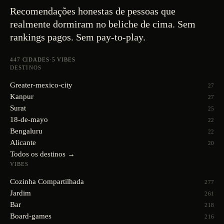
Recomendações honestas de pessoas que
realmente dormiram no beliche de cima. Sem
rankings pagos. Sem pay-to-play.
447
CIDADES
·
5
VIBES
DESTINOS
Greater-mexico-city
27
Kanpur
27
Surat
25
18-de-mayo
22
Bengaluru
22
Alicante
20
Todos os destinos →
VIBES
Cozinha Compartilhada
277
Jardim
261
Bar
218
Board-games
216