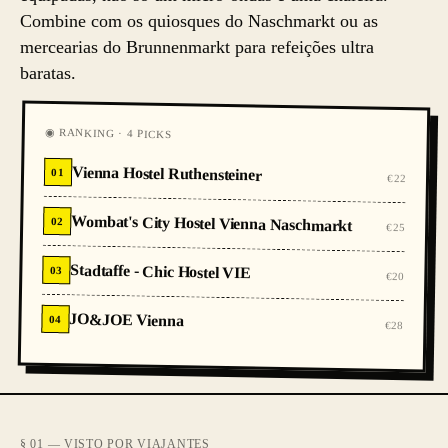
Combine com os quiosques do Naschmarkt ou as
mercearias do Brunnenmarkt para refeições ultra
baratas.
◉ RANKING · 4 PICKS
Vienna Hostel Ruthensteiner
01
€22
Wombat's City Hostel Vienna Naschmarkt
02
€25
Stadtaffe - Chic Hostel VIE
03
€20
JO&JOE Vienna
04
€28
§ 01 — VISTO POR VIAJANTES