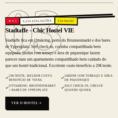
03
03
AVALIAÇÕES
€
20
/NIGHT
8.5
★
6,250
Stadtaffe - Chic Hostel VIE
Stadtaffe fica em Ottakring, perto do Brunnenmarkt e dos bares
de Yppenplatz. Self check-in, cozinha compartilhada bem
equipada, jardim com terraço e área de piquenique fazem
parecer mais um apartamento compartilhado bem cuidado do
que um hostel tradicional. Excelente custo-benefício a 20€/noite.
20€/NOITE, MELHOR CUSTO-
JARDIM COM TERRAÇO E ÁREA
BENEFÍCIO DE VIENA
DE PIQUENIQUE
OTTAKRING: BRUNNENMARKT
SELF CHECK-IN, CHEGUE
+ BARES DE YPPENPLATZ
QUANDO QUISER
VER O HOSTEL