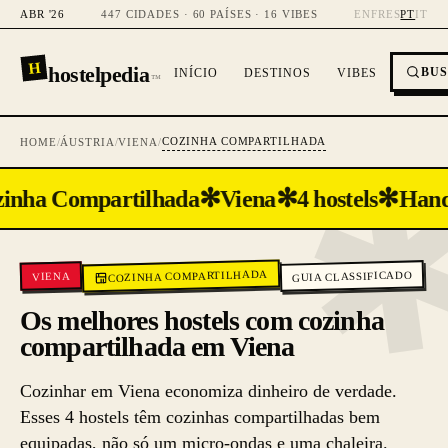
ABR '26
447 CIDADES · 60 PAÍSES · 16 VIBES
EN
FR
ES
PT
IT
H
hostelpedia
BU
INÍCIO
DESTINOS
VIBES
™
COZINHA COMPARTILHADA
HOME
/
ÁUSTRIA
/
VIENA
/
✻
✻
✻
inha Compartilhada
Viena
4 hostels
Hand
COZINHA COMPARTILHADA
GUIA CLASSIFICADO
VIENA
Os melhores hostels com cozinha
compartilhada em Viena
Cozinhar em Viena economiza dinheiro de verdade.
Esses 4 hostels têm cozinhas compartilhadas bem
equipadas, não só um micro-ondas e uma chaleira.