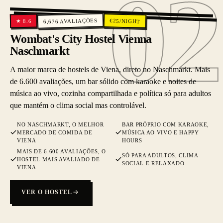
02
02
AVALIAÇÕES
€
25
/NIGHT
8.6
★
6,676
Wombat's City Hostel Vienna
Naschmarkt
A maior marca de hostels de Viena, direto no Naschmarkt. Mais
de 6.600 avaliações, um bar sólido com karaoke e noites de
música ao vivo, cozinha compartilhada e política só para adultos
que mantém o clima social mas controlável.
NO NASCHMARKT, O MELHOR
BAR PRÓPRIO COM KARAOKE,
MERCADO DE COMIDA DE
MÚSICA AO VIVO E HAPPY
VIENA
HOURS
MAIS DE 6.600 AVALIAÇÕES, O
SÓ PARA ADULTOS, CLIMA
HOSTEL MAIS AVALIADO DE
SOCIAL E RELAXADO
VIENA
VER O HOSTEL