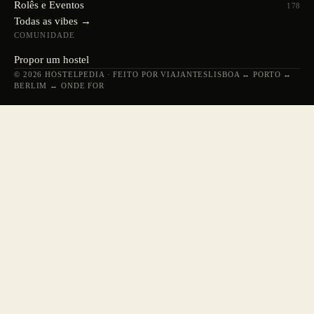
Rolês e Eventos
178
Todas as vibes →
COMUNIDADE
Propor um hostel
© 2026 HOSTELPEDIA · FEITO POR VIAJANTES
LISBOA ↔ PORTO ↔
BERLIM ↔ ONDE FOR