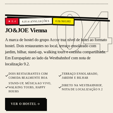
04
04
AVALIAÇÕES
€
28
/NIGHT
8.4
★
4,014
JO&JOE Vienna
A marca de hostel do grupo Accor traz nível de hotel ao formato
hostel. Dois restaurantes no local, terraço ensolarado com
jardim, bilhar, stand-up, walking tours e cozinha compartilhada.
Em Europaplatz ao lado da Westbahnhof com nota de
localização 9.2.
DOIS RESTAURANTES COM
TERRAÇO ENSOLARADO,
COMIDA REALMENTE BOA
JARDIM E BILHAR
STAND-UP, MÚSICA AO VIVO,
DIRETO NA WESTBAHNHOF,
WALKING TOURS, HAPPY
NOTA DE LOCALIZAÇÃO 9.2
HOURS
VER O HOSTEL