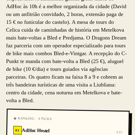
AdHoc às 10h é a melhor organizada da cidade (David
ou um anfitrião convidado, 2 horas, extensão paga de
15 € no funicular do castelo). A mesa de tours do
Celica cuida de caminhadas de história em Metelkova
mais bate-voltas a Bled e Predjama. O Dragons Dream
faz parceria com um operador especializado para tours
de bike mais combos Bled-e-Vintgar. A recepção do C-
Punkt te manda com bate-volta a Bled (25 €), aluguel
de bike (10 €/dia) e tours guiados via agências
parceiras. Os quatro ficam na faixa 8 a 9 e cobrem as
três bandeiras turísticas de uma visita a Liubliana:
centro da cidade, cena noturna em Metelkova e bate-
volta a Bled.
◉ RANKING · 4 PICKS
AdHoc Hostel
01
€22