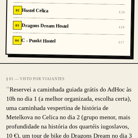
Hostel Celica
02
€24
Dragons Dream Hostel
03
€18
C - Punkt Hostel
04
€17
§ 01 — VISTO POR VIAJANTES
“
Reservei a caminhada guiada grátis do AdHoc às
10h no dia 1 (a melhor organizada, escolha certa),
uma caminhada vespertina de história de
Metelkova no Celica no dia 2 (grupo menor, mais
profundidade na história dos quartéis iugoslavos,
10 €), um tour de bike do Dragons Dream no dia 3