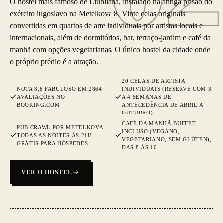
O hostel mais famoso de Liubliana, instalado na antiga prisão do
exército iugoslavo na Metelkova 8. Vinte celas originais
convertidas em quartos de arte individuais por artistas locais e
internacionais, além de dormitórios, bar, terraço-jardim e café da
manhã com opções vegetarianas. O único hostel da cidade onde
o próprio prédio é a atração.
20 CELAS DE ARTISTA
NOTA 8,8 FABULOSO EM 2864
INDIVIDUAIS (RESERVE COM 3
AVALIAÇÕES NO
A 4 SEMANAS DE
BOOKING.COM
ANTECEDÊNCIA DE ABRIL A
OUTUBRO)
CAFÉ DA MANHÃ BUFFET
PUB CRAWL POR METELKOVA
INCLUSO (VEGANO,
TODAS AS NOITES ÀS 21H,
VEGETARIANO, SEM GLÚTEN),
GRÁTIS PARA HÓSPEDES
DAS 8 ÀS 10
VER O HOSTEL