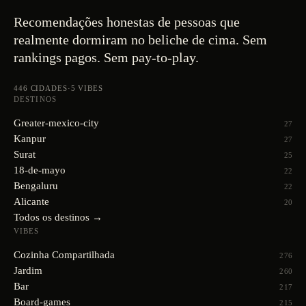
Recomendações honestas de pessoas que
realmente dormiram no beliche de cima. Sem
rankings pagos. Sem pay-to-play.
446
CIDADES
·
5
VIBES
DESTINOS
Greater-mexico-city
27
Kanpur
27
Surat
25
18-de-mayo
22
Bengaluru
22
Alicante
20
Todos os destinos →
VIBES
Cozinha Compartilhada
276
Jardim
260
Bar
217
Board-games
215