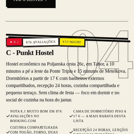
04
04
AVALIAÇÕES
€
17
/NIGHT
8.1
★
876
C - Punkt Hostel
Hostel econômico na Poljanska cesta 26c, em Tabor, a 10
minutos a pé a leste da Ponte Tripla e 15 minutos de Metelkova.
Dormitórios a partir de 17 € com banheiros externos
compartilhados, recepção 24 horas, cozinha compartilhada e
pequeno terraço. Sem clima de festa — foco em dormir e no
social de cozinha na hora do jantar.
NOTA 8,1 MUITO BOM EM 876
CAMA DE DORMITÓRIO PISO A
AVALIAÇÕES NO
17 € — A MAIS BARATA DESTA
BOOKING.COM
LISTA
COZINHA COMPARTILHADA
RECEPÇÃO 24 HORAS, LENÇÓIS
COM FOGÃO, FORNO, DUAS