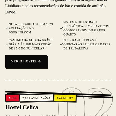
Liubliana e pelas recomendações de bar e comida do anfitrião
David.
SISTEMA DE ENTRADA
NOTA 9,0 FABULOSO EM 1529
ELETRÔNICA SEM CHAVE COM
AVALIAÇÕES NO
CÓDIGOS INDIVIDUAIS POR
BOOKING.COM
QUARTO
CAMINHADA GUIADA GRÁTIS
PUB CRAWL TERÇAS E
DIÁRIA ÀS 10H MAIS OPÇÃO
QUINTAS ÀS 21H PELOS BARES
DE 15 € NO FUNICULAR
DE TRUBARJEVA
VER O HOSTEL
02
02
AVALIAÇÕES
€
24
/NIGHT
8.8
★
2,864
Hostel Celica