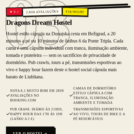
03
03
AVALIAÇÕES
€
18
/NIGHT
8.1
★
2,808
Dragons Dream Hostel
Hostel estilo cápsula na Dunajska cesta em Bežigrad, a 20
minutos a pé ou 10 minutos de ônibus 6 da Ponte Tripla. Cada
cama é uma cápsula individual com tranca, iluminação ambiente,
tomada e prateleira — sem os sacrifícios de privacidade de
dormitório. Pub crawls, tours a pé, transmissões esportivas ao
vivo e happy hour fazem deste o hostel social cápsula mais
barato de Liubliana.
CAMAS DE DORMITÓRIO
NOTA 8,1 MUITO BOM EM 2808
ESTILO CÁPSULA COM
AVALIAÇÕES NO
TRANCA, ILUMINAÇÃO
BOOKING.COM
AMBIENTE E TOMADA
PUB CRAWL DIÁRIO ÀS 21H30,
TRANSMISSÕES ESPORTIVAS
HAPPY HOUR DAS 17H ÀS 19H
AO VIVO, TOURS DE BIKE E A
(LAŠKO A 2 €)
PÉ RESERVÁVEIS
VER O HOSTEL