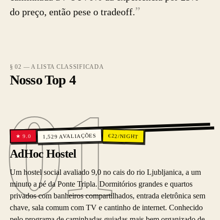
”
do preço, então pese o tradeoff.
§ 02 — A LISTA CLASSIFICADA
Nosso Top 4
01
01
AVALIAÇÕES
€
22
/NIGHT
9.0
★
1,529
AdHoc Hostel
Um hostel social avaliado 9,0 no cais do rio Ljubljanica, a um
minuto a pé da Ponte Tripla. Dormitórios grandes e quartos
privados com banheiros compartilhados, entrada eletrônica sem
chave, sala comum com TV e cantinho de internet. Conhecido
pelo programa de caminhadas guiadas mais bem organizado de