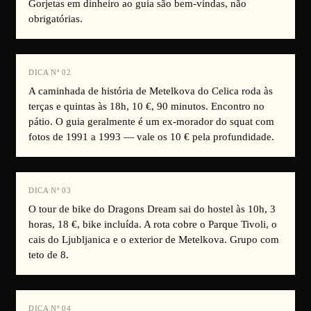
Gorjetas em dinheiro ao guia são bem-vindas, não
obrigatórias.
DICA Nº
02
A caminhada de história de Metelkova do Celica roda às
terças e quintas às 18h, 10 €, 90 minutos. Encontro no
pátio. O guia geralmente é um ex-morador do squat com
fotos de 1991 a 1993 — vale os 10 € pela profundidade.
DICA Nº
03
O tour de bike do Dragons Dream sai do hostel às 10h, 3
horas, 18 €, bike incluída. A rota cobre o Parque Tivoli, o
cais do Ljubljanica e o exterior de Metelkova. Grupo com
teto de 8.
DICA Nº
04