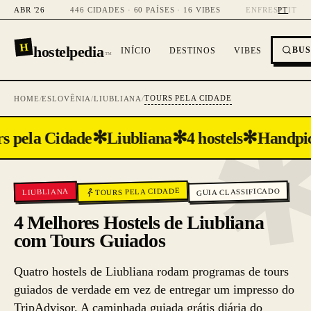
ABR '26
446 CIDADES · 60 PAÍSES · 16 VIBES
EN
FR
ES
PT
IT
H
hostelpedia
BU
INÍCIO
DESTINOS
VIBES
™
TOURS PELA CIDADE
HOME
/
ESLOVÊNIA
/
LIUBLIANA
/
✻
✻
✻
s pela Cidade
Liubliana
4 hostels
Handpi
TOURS PELA CIDADE
GUIA CLASSIFICADO
LIUBLIANA
4 Melhores Hostels de Liubliana
com Tours Guiados
Quatro hostels de Liubliana rodam programas de tours
guiados de verdade em vez de entregar um impresso do
TripAdvisor. A caminhada guiada grátis diária do