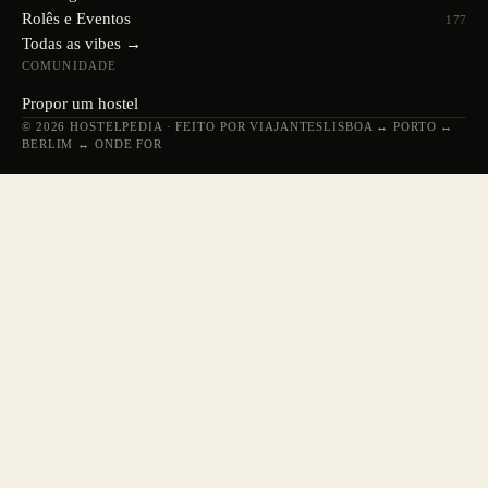
Rolês e Eventos
177
Todas as vibes →
COMUNIDADE
Propor um hostel
© 2026 HOSTELPEDIA · FEITO POR VIAJANTES
LISBOA ↔ PORTO ↔
BERLIM ↔ ONDE FOR