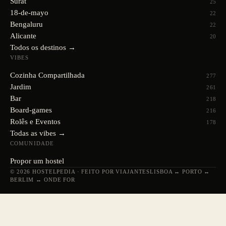
Surat
25
18-de-mayo
22
Bengaluru
22
Alicante
20
Todos os destinos →
VIBES
Cozinha Compartilhada
277
Jardim
261
Bar
218
Board-games
216
Rolês e Eventos
178
Todas as vibes →
COMUNIDADE
Propor um hostel
© 2026 HOSTELPEDIA · FEITO POR VIAJANTES
LISBOA ↔ PORTO ↔
BERLIM ↔ ONDE FOR