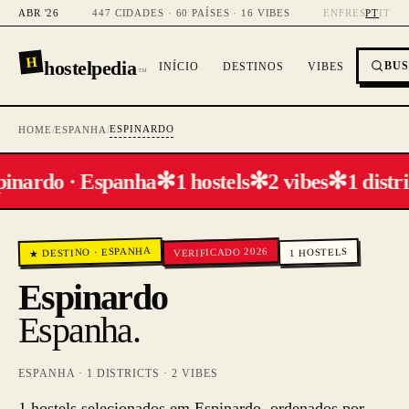
ABR '26
447 CIDADES · 60 PAÍSES · 16 VIBES
EN
FR
ES
PT
IT
H
hostelpedia
BU
INÍCIO
DESTINOS
VIBES
™
ESPINARDO
HOME
/
ESPANHA
/
✻
✻
✻
pinardo · Espanha
1 hostels
2 vibes
1 distri
ESPANHA
VERIFICADO 2026
HOSTELS
·
★ DESTINO
1
Espinardo
Espanha
.
ESPANHA
·
1
DISTRICTS ·
2
VIBES
1 hostels selecionados em Espinardo, ordenados por