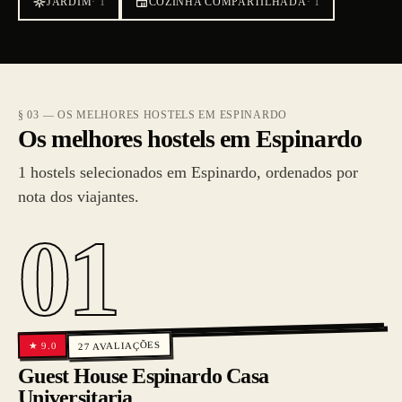
JARDIM
·
1
COZINHA COMPARTILHADA
·
1
§ 03 — OS MELHORES HOSTELS EM ESPINARDO
Os melhores hostels em Espinardo
1 hostels selecionados em Espinardo, ordenados por
nota dos viajantes.
01
AVALIAÇÕES
9.0
★
27
Guest House Espinardo Casa
Universitaria