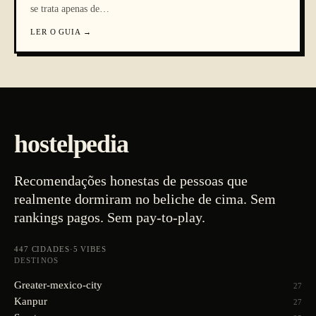
se trata apenas de
…
LER O GUIA
→
hostelpedia
Recomendações honestas de pessoas que
realmente dormiram no beliche de cima. Sem
rankings pagos. Sem pay-to-play.
447
CIDADES
·
5
VIBES
DESTINOS
Greater-mexico-city
27
Kanpur
27