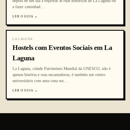
depois de um dia a explorar as ruas históricas de La Laguna ou
a fazer caminhad
…
LER O GUIA
→
LA LAGUNA
Hostels com Eventos Sociais em La
Laguna
La Laguna, cidade Património Mundial da UNESCO, não é
apenas história e ruas encantadoras; é também um centro
universitário com uma cena soc
…
LER O GUIA
→