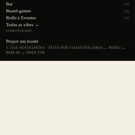
Bar
218
Board-games
216
Rolês e Eventos
178
Todas as vibes →
COMUNIDADE
Propor um hostel
© 2026 HOSTELPEDIA · FEITO POR VIAJANTES
LISBOA ↔ PORTO ↔
BERLIM ↔ ONDE FOR