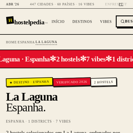
ABR '26
447 CIDADES · 60 PAÍSES · 16 VIBES
EN
FR
ES
PT
IT
H
hostelpedia
BU
INÍCIO
DESTINOS
VIBES
™
LA LAGUNA
HOME
/
ESPANHA
/
✻
✻
✻
Laguna · Espanha
2 hostels
7 vibes
1 distri
ESPANHA
VERIFICADO 2026
HOSTELS
·
★ DESTINO
2
La Laguna
Espanha
.
ESPANHA
·
1
DISTRICTS ·
7
VIBES
2 hostels selecionados em La Laguna, ordenados por