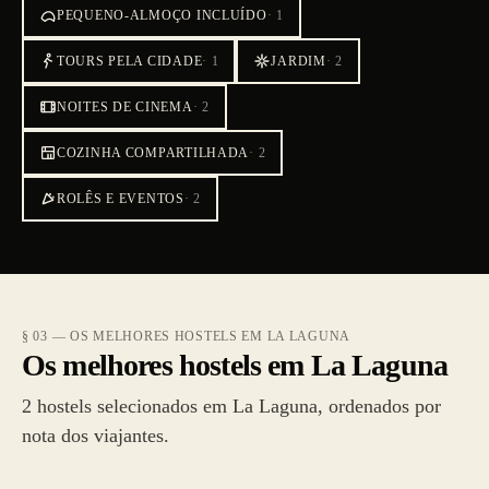
PEQUENO-ALMOÇO INCLUÍDO
·
1
TOURS PELA CIDADE
·
1
JARDIM
·
2
NOITES DE CINEMA
·
2
COZINHA COMPARTILHADA
·
2
ROLÊS E EVENTOS
·
2
§ 03 — OS MELHORES HOSTELS EM LA LAGUNA
Os melhores hostels em La Laguna
2 hostels selecionados em La Laguna, ordenados por
nota dos viajantes.