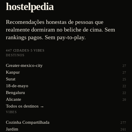
hostelpedia
Recomendações honestas de pessoas que
realmente dormiram no beliche de cima. Sem
rankings pagos. Sem pay-to-play.
447
CIDADES
·
5
VIBES
DESTINOS
Greater-mexico-city
27
Kanpur
27
Surat
25
18-de-mayo
22
Bengaluru
22
Alicante
20
Todos os destinos →
VIBES
Cozinha Compartilhada
277
Jardim
261