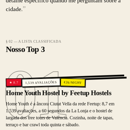
detalhe específico quando me perguntam sobre a
”
cidade.
§ 02 — A LISTA CLASSIFICADA
Nosso Top 3
01
01
AVALIAÇÕES
€
26
/NIGHT
8.7
★
1,539
Home Youth Hostel by Feetup Hostels
Home Youth é a âncora Ciutat Vella da rede Feetup: 8,7 em
1.539 avaliações, a 60 segundos da La Lonja e o hostel de
largada dos free tours de Valência. Cozinha, noite de tapas,
terraço e bar crawl toda quinta e sábado.