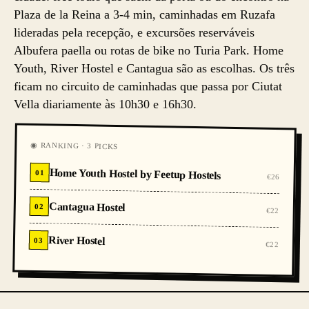
Plaza de la Reina a 3-4 min, caminhadas em Ruzafa
lideradas pela recepção, e excursões reserváveis
Albufera paella ou rotas de bike no Turia Park. Home
Youth, River Hostel e Cantagua são as escolhas. Os três
ficam no circuito de caminhadas que passa por Ciutat
Vella diariamente às 10h30 e 16h30.
◉ RANKING · 3 PICKS
Home Youth Hostel by Feetup Hostels
01
€26
Cantagua Hostel
02
€22
River Hostel
03
€22