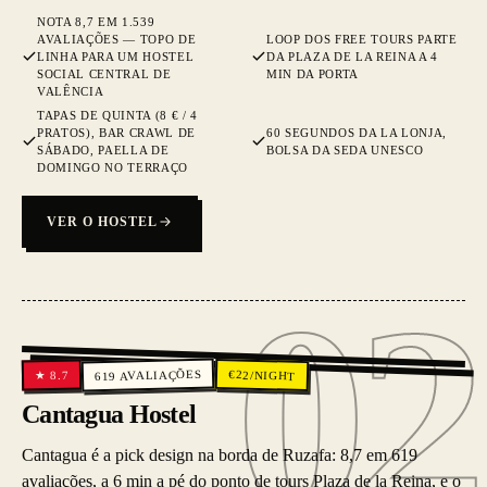
NOTA 8,7 EM 1.539
AVALIAÇÕES — TOPO DE
LOOP DOS FREE TOURS PARTE
LINHA PARA UM HOSTEL
DA PLAZA DE LA REINA A 4
SOCIAL CENTRAL DE
MIN DA PORTA
VALÊNCIA
TAPAS DE QUINTA (8 € / 4
PRATOS), BAR CRAWL DE
60 SEGUNDOS DA LA LONJA,
SÁBADO, PAELLA DE
BOLSA DA SEDA UNESCO
DOMINGO NO TERRAÇO
VER O HOSTEL
02
02
AVALIAÇÕES
€
22
/NIGHT
8.7
★
619
Cantagua Hostel
Cantagua é a pick design na borda de Ruzafa: 8,7 em 619
avaliações, a 6 min a pé do ponto de tours Plaza de la Reina, e o