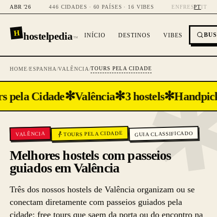
ABR '26
446 CIDADES · 60 PAÍSES · 16 VIBES
EN
FR
ES
PT
IT
H
hostelpedia
BU
INÍCIO
DESTINOS
VIBES
™
TOURS PELA CIDADE
HOME
/
ESPANHA
/
VALÊNCIA
/
✻
✻
✻
s pela Cidade
Valência
3 hostels
Handpic
TOURS PELA CIDADE
GUIA CLASSIFICADO
VALÊNCIA
Melhores hostels com passeios
guiados em Valência
Três dos nossos hostels de Valência organizam ou se
conectam diretamente com passeios guiados pela
cidade: free tours que saem da porta ou do encontro na