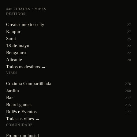
446
CIDADES
·
5
VIBES
DESTINOS
Greater-mexico-city
27
Kanpur
27
Surat
25
18-de-mayo
22
Bengaluru
22
Alicante
20
Todos os destinos →
VIBES
Cozinha Compartilhada
276
Jardim
260
Bar
217
Board-games
215
Rolês e Eventos
177
Todas as vibes →
COMUNIDADE
Propor um hostel