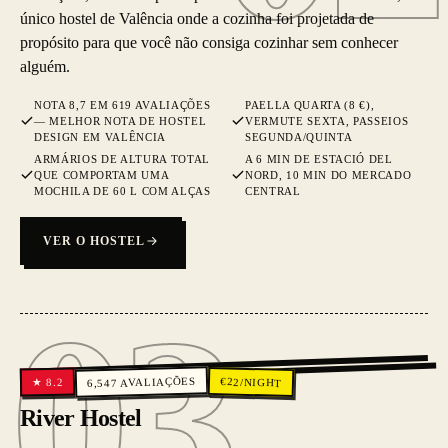
único hostel de Valência onde a cozinha foi projetada de
propósito para que você não consiga cozinhar sem conhecer
alguém.
NOTA 8,7 EM 619 AVALIAÇÕES
PAELLA QUARTA (8 €),
— MELHOR NOTA DE HOSTEL
VERMUTE SEXTA, PASSEIOS
DESIGN EM VALÊNCIA
SEGUNDA/QUINTA
ARMÁRIOS DE ALTURA TOTAL
A 6 MIN DE ESTACIÓ DEL
QUE COMPORTAM UMA
NORD, 10 MIN DO MERCADO
MOCHILA DE 60 L COM ALÇAS
CENTRAL
VER O HOSTEL
03
03
AVALIAÇÕES
€
22
/NIGHT
8.2
★
6,547
River Hostel