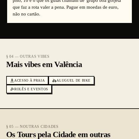
piso, 10 é o que os guias chamam de 'grupo boa gorjeta'
que faz a rota valer a pena. Pague em moedas de euro,
não no cartão.
§ 04 — OUTRAS VIBES
Mais vibes em Valência
ACESSO À PRAIA
ALUGUEL DE BIKE
ROLÊS E EVENTOS
§ 05 — NOUTRAS CIDADES
Os Tours pela Cidade em outras