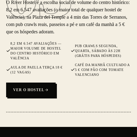
O River Hostel é a escolha social de volume do centro histórico:
8,2 em 6.547 avaliações (o maior total de qualquer hostel de
Valência), na Plaza del Temple a 4 min das Torres de Serranos,
com pub crawls reais, passeios a pé e um café da manhã a 5 €
que os hóspedes adoram.
8,2 EM 6.547 AVALIAÇÕES —
PUB CRAWLS SEGUNDA,
MAIOR VOLUME DE HOSTEL
QUARTA, SÁBADO ÀS 22H
DO CENTRO HISTÓRICO EM
(GRÁTIS PARA HÓSPEDES)
VALÊNCIA
CAFÉ DA MANHÃ CULTUADO A
AULA DE PAELLA TERÇA 18 €
5 € COM PÃO COM TOMATE
(12 VAGAS)
VALENCIANO
VER O HOSTEL