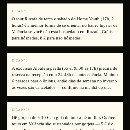
DICA Nº
03
O tour Ruzafa de terça e sábado do Home Youth (17h, 2
horas) é a melhor forma de se orientar no bairro hipster de
Valência se você não está hospedado em Ruzafa. Grátis
para hóspedes, 8 € para não hóspedes.
DICA Nº
04
A excursão Albufera paella (55 €, 9h30 às 17h) precisa de
reserva na recepção com 24-48h de antecedência. Mínimo
6 pessoas para o ônibus, então dias de semana no inverno
às vezes são cancelados — confirme na manhã do dia.
DICA Nº
05
Dê gorjeta de 5-10 € ao guia do tour a pé no fim. Os free
tours em Valência são sustentados por gorjeta — 5 € é o