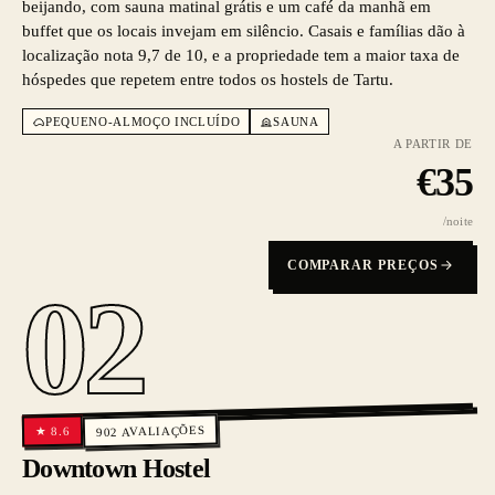
beijando, com sauna matinal grátis e um café da manhã em
buffet que os locais invejam em silêncio. Casais e famílias dão à
localização nota 9,7 de 10, e a propriedade tem a maior taxa de
hóspedes que repetem entre todos os hostels de Tartu.
PEQUENO-ALMOÇO INCLUÍDO
SAUNA
A PARTIR DE
€
35
/noite
COMPARAR PREÇOS
02
AVALIAÇÕES
8.6
★
902
Downtown Hostel