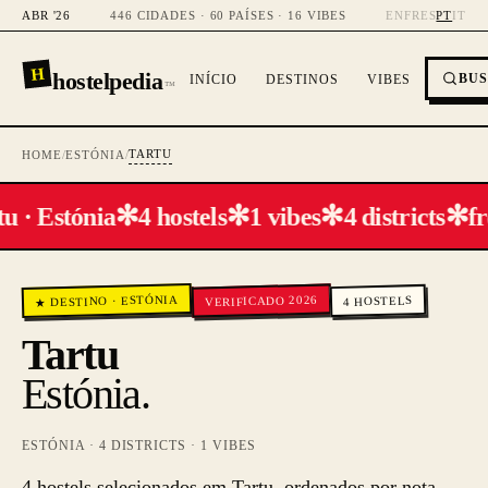
ABR '26
446 CIDADES · 60 PAÍSES · 16 VIBES
EN
FR
ES
PT
IT
H
hostelpedia
BU
INÍCIO
DESTINOS
VIBES
™
TARTU
HOME
/
ESTÓNIA
/
✻
✻
✻
✻
u · Estónia
4 hostels
1 vibes
4 districts
f
ESTÓNIA
VERIFICADO 2026
HOSTELS
·
★ DESTINO
4
Tartu
Estónia
.
ESTÓNIA
·
4
DISTRICTS ·
1
VIBES
4 hostels selecionados em Tartu, ordenados por nota