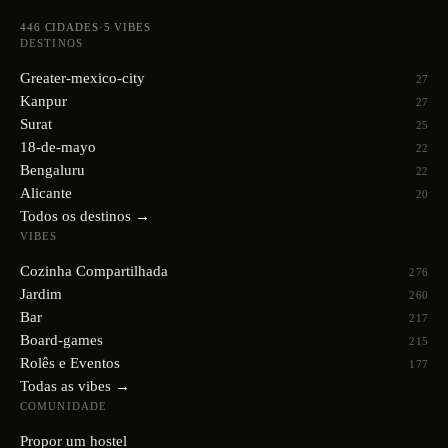
446
CIDADES
·
5
VIBES
DESTINOS
Greater-mexico-city
27
Kanpur
27
Surat
25
18-de-mayo
22
Bengaluru
22
Alicante
20
Todos os destinos →
VIBES
Cozinha Compartilhada
276
Jardim
260
Bar
217
Board-games
215
Rolês e Eventos
177
Todas as vibes →
COMUNIDADE
Propor um hostel