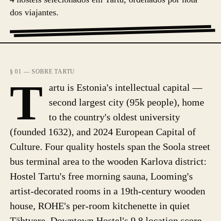
dos viajantes.
§ 01 — SOBRE TARTU
T
artu is Estonia's intellectual capital —
second largest city (95k people), home
to the country's oldest university
(founded 1632), and 2024 European Capital of
Culture. Four quality hostels span the Soola street
bus terminal area to the wooden Karlova district:
Hostel Tartu's free morning sauna, Looming's
artist-decorated rooms in a 19th-century wooden
house, ROHE's per-room kitchenette in quiet
Tähtvere, Downtown Hostel's 9.8 location score