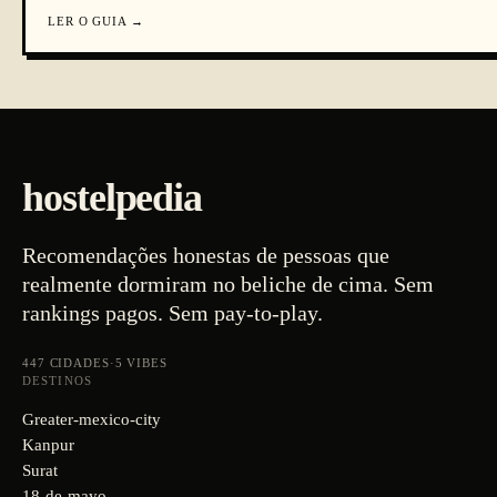
LER O GUIA
→
hostelpedia
Recomendações honestas de pessoas que
realmente dormiram no beliche de cima. Sem
rankings pagos. Sem pay-to-play.
447
CIDADES
·
5
VIBES
DESTINOS
Greater-mexico-city
Kanpur
Surat
18-de-mayo