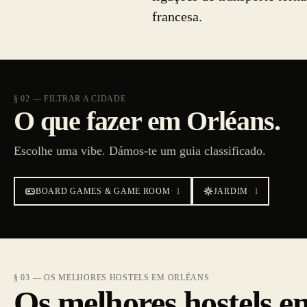
francesa.
§ 02 — FILTRAR A CIDADE
O que fazer em Orléans.
Escolhe uma vibe. Dámos-te um guia classificado.
BOARD GAMES & GAME ROOM
·
1
JARDIM
·
1
§ 03 — OS MELHORES HOSTELS EM ORLÉANS
Os melhores hostels e