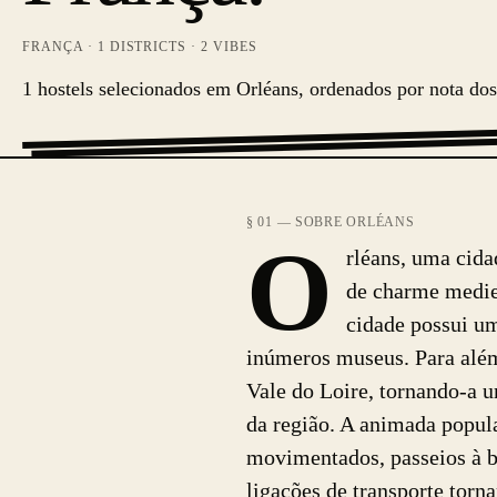
FRANÇA
·
1
DISTRICTS ·
2
VIBES
1 hostels selecionados em Orléans, ordenados por nota dos
§ 01 — SOBRE ORLÉANS
O
rléans, uma cida
de charme medie
cidade possui um
inúmeros museus. Para além 
Vale do Loire, tornando-a u
da região. A animada popul
movimentados, passeios à be
ligações de transporte torn