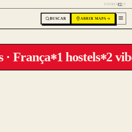
EN
FR
ES
PT
IT
BUSCAR
ABRIR MAPA
 · França
1 hostels
2 vib
✻
✻