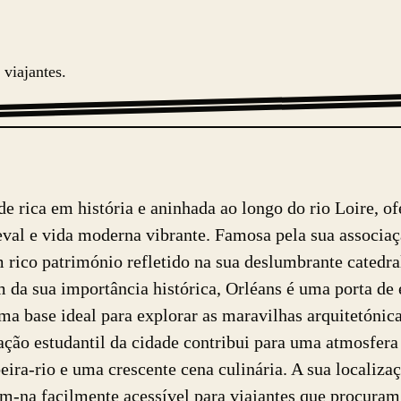
 viajantes.
de rica em história e aninhada ao longo do rio Loire, o
val e vida moderna vibrante. Famosa pela sua associaç
 rico património refletido na sua deslumbrante catedral
da sua importância histórica, Orléans é uma porta de e
ma base ideal para explorar as maravilhas arquitetónica
ação estudantil da cidade contribui para uma atmosfe
ira-rio e uma crescente cena culinária. A sua localizaç
am-na facilmente acessível para viajantes que procura