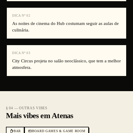
DICA Nº
02
As noites de cinema do Hub costumam seguir as aulas de
culinária.
DICA Nº
03
City Circus projeta no salão neoclássico, que tem a melhor
atmosfera.
§ 04 — OUTRAS VIBES
Mais vibes em Atenas
BAR
BOARD GAMES & GAME ROOM