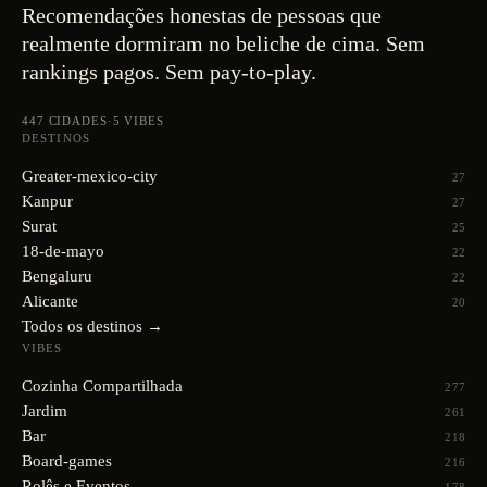
Recomendações honestas de pessoas que
realmente dormiram no beliche de cima. Sem
rankings pagos. Sem pay-to-play.
447
CIDADES
·
5
VIBES
DESTINOS
Greater-mexico-city
27
Kanpur
27
Surat
25
18-de-mayo
22
Bengaluru
22
Alicante
20
Todos os destinos →
VIBES
Cozinha Compartilhada
277
Jardim
261
Bar
218
Board-games
216
Rolês e Eventos