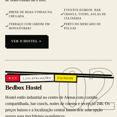
EVENTOS DIÁRIOS: BAR
DRINK DE BOAS-VINDAS NA
CRAWLS, TOURS, AULAS DE
CHEGADA
CULINÁRIA
TERRAÇO COM JARDIM EM
PERTO DO MERCADO DE
MONASTIRAKI
PULGAS
VER O HOSTEL
02
02
AVALIAÇÕES
€
16
/NIGHT
8.8
★
2,545
Bedbox Hostel
Hostel estilo industrial no centro de Atenas com cozinha
compartilhada, bar crawls, noites de cinema e recepção 24h. Os
preços baixos e a localização central fazem dele uma opção
segura para mochileiros econômicos.