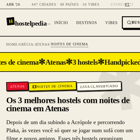
ABR '26
447 CIDADES · 60 PAÍSES · 16 VIBES
EN
FR
ES
PT
IT
H
hostelpedia
BU
INÍCIO
DESTINOS
VIBES
™
NOITES DE CINEMA
HOME
/
GRÉCIA
/
ATENAS
/
✻
✻
✻
es de cinema
Atenas
3 hostels
Handpicke
NOITES DE CINEMA
GUIA CLASSIFICADO
ATENAS
Os 3 melhores hostels com noites de
cinema em Atenas
Depois de um dia subindo a Acrópole e percorrendo
Plaka, às vezes você só quer se jogar num sofá com um
filme e novos amigos. Esses três hostels organizam