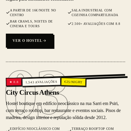
A PARTIR DE 16€/NOITE NO
SALA INDUSTRIAL COM
CENTRO
COZINHA COMPARTILHADA
BAR CRAWLS, NOITES DE
2.500+ AVALIAÇÕES COM 8.8
CINEMA E TOURS
VER O HOSTEL
03
03
AVALIAÇÕES
€
25
/NIGHT
8.8
★
1,543
City Circus Athens
Hostel boutique em edifício neoclássico na rua Sarri em Psiri,
com terraço rooftop, bar restaurante e eventos sociais. Pisos de
madeira, design interior e reputação sólida desde 2012.
EDIFÍCIO NEOCLÁSSICO COM
TERRAÇO ROOFTOP COM