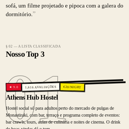
sofá, um filme projetado e pipoca com a galera do
”
dormitório.
§ 02 — A LISTA CLASSIFICADA
Nosso Top 3
01
01
AVALIAÇÕES
€
20
/NIGHT
9.0
★
1,616
Athens Hub Hostel
Hostel social só para adultos perto do mercado de pulgas de
Monastiraki, com bar, terraço e programa completo de eventos:
bar crawls, tours, aulas de culinária e noites de cinema. O drink
de boas-vindas dá o tom.