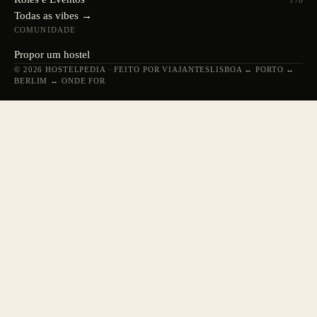
178
Todas as vibes →
COMUNIDADE
Propor um hostel
© 2026 HOSTELPEDIA · FEITO POR VIAJANTES
LISBOA ↔ PORTO ↔
BERLIM ↔ ONDE FOR