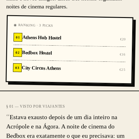
noites de cinema regulares.
◉ RANKING · 3 PICKS
Athens Hub Hostel
01
€20
Bedbox Hostel
02
€16
City Circus Athens
03
€25
§ 01 — VISTO POR VIAJANTES
“
Estava exausto depois de um dia inteiro na
Acrópole e na Ágora. A noite de cinema do
Bedbox era exatamente o que eu precisava: um