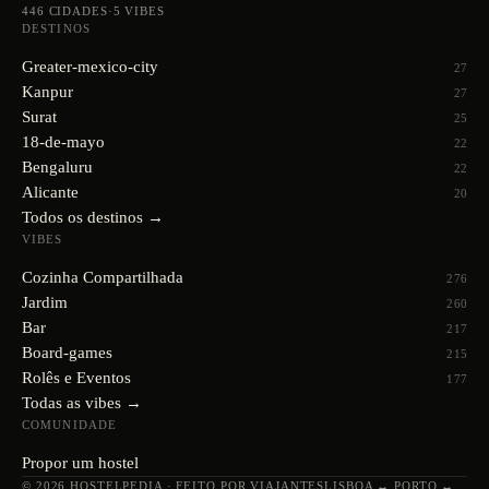
446
CIDADES
·
5
VIBES
DESTINOS
Greater-mexico-city
27
Kanpur
27
Surat
25
18-de-mayo
22
Bengaluru
22
Alicante
20
Todos os destinos →
VIBES
Cozinha Compartilhada
276
Jardim
260
Bar
217
Board-games
215
Rolês e Eventos
177
Todas as vibes →
COMUNIDADE
Propor um hostel
© 2026 HOSTELPEDIA · FEITO POR VIAJANTES
LISBOA ↔ PORTO ↔