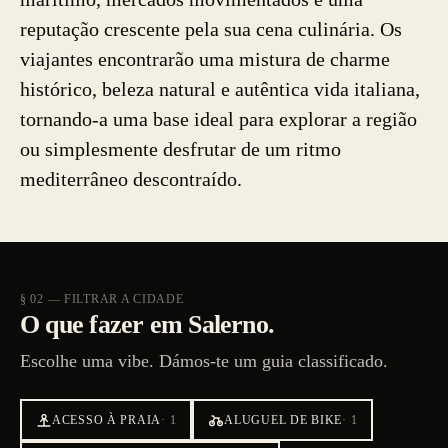
reputação crescente pela sua cena culinária. Os
viajantes encontrarão uma mistura de charme
histórico, beleza natural e autêntica vida italiana,
tornando-a uma base ideal para explorar a região
ou simplesmente desfrutar de um ritmo
mediterrâneo descontraído.
§ 02 — FILTRAR A CIDADE
O que fazer em Salerno.
Escolhe uma vibe. Dámos-te um guia classificado.
ACESSO À PRAIA
·
1
ALUGUEL DE BIKE
·
1