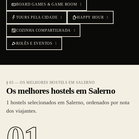
BOARD GAMES & GAME ROOM
·
1
TOURS PELA CIDADE
·
1
HAPPY HOUR
·
1
COZINHA COMPARTILHADA
·
1
ROLÊS E EVENTOS
·
1
§ 03 — OS MELHORES HOSTELS EM SALERNO
Os melhores hostels em Salerno
1 hostels selecionados em Salerno, ordenados por nota
dos viajantes.