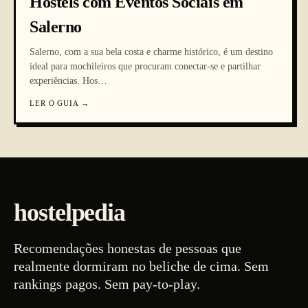
Hostels com Eventos Sociais em
Salerno
Salerno, com a sua bela costa e charme histórico, é um destino
ideal para mochileiros que procuram conectar-se e partilhar
experiências. Hos
…
LER O GUIA
→
hostelpedia
Recomendações honestas de pessoas que
realmente dormiram no beliche de cima. Sem
rankings pagos. Sem pay-to-play.