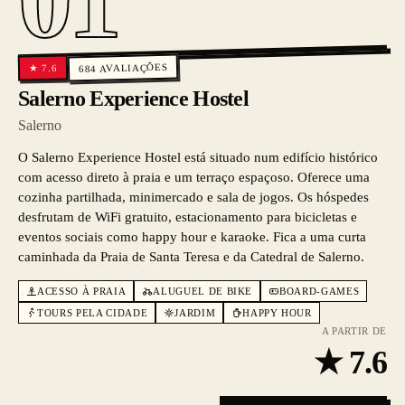
01
AVALIAÇÕES
7.6
★
684
Salerno Experience Hostel
Salerno
O Salerno Experience Hostel está situado num edifício histórico
com acesso direto à praia e um terraço espaçoso. Oferece uma
cozinha partilhada, minimercado e sala de jogos. Os hóspedes
desfrutam de WiFi gratuito, estacionamento para bicicletas e
eventos sociais como happy hour e karaoke. Fica a uma curta
caminhada da Praia de Santa Teresa e da Catedral de Salerno.
ACESSO À PRAIA
ALUGUEL DE BIKE
BOARD-GAMES
TOURS PELA CIDADE
JARDIM
HAPPY HOUR
A PARTIR DE
★
7.6