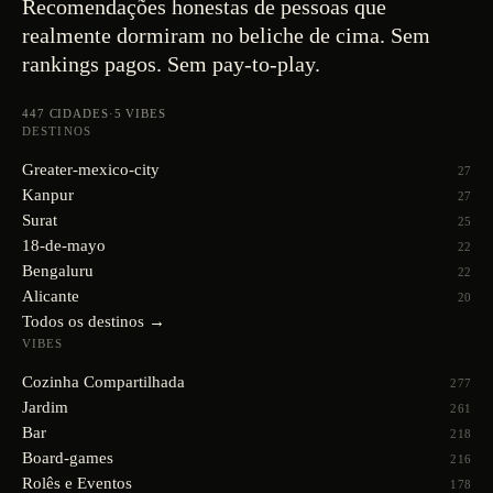
Recomendações honestas de pessoas que
realmente dormiram no beliche de cima. Sem
rankings pagos. Sem pay-to-play.
447
CIDADES
·
5
VIBES
DESTINOS
Greater-mexico-city
27
Kanpur
27
Surat
25
18-de-mayo
22
Bengaluru
22
Alicante
20
Todos os destinos →
VIBES
Cozinha Compartilhada
277
Jardim
261
Bar
218
Board-games
216
Rolês e Eventos
178