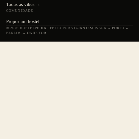
Todas as vibes →
COMUNIDADE
Propor um hostel
© 2026 HOSTELPEDIA · FEITO POR VIAJANTES
LISBOA ↔ PORTO ↔
BERLIM ↔ ONDE FOR