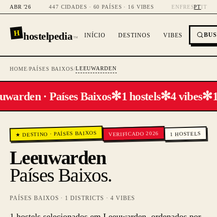
ABR '26
447 CIDADES · 60 PAÍSES · 16 VIBES
EN
FR
ES
PT
IT
H
hostelpedia
BU
INÍCIO
DESTINOS
VIBES
™
LEEUWARDEN
HOME
/
PAÍSES BAIXOS
/
✻
✻
✻
uwarden · Países Baixos
1 hostels
4 vibes
1
PAÍSES BAIXOS
VERIFICADO 2026
HOSTELS
·
★ DESTINO
1
Leeuwarden
Países Baixos
.
PAÍSES BAIXOS
·
1
DISTRICTS ·
4
VIBES
1 hostels selecionados em Leeuwarden, ordenados por