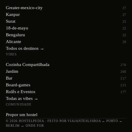
Greater-mexico-city
27
Kanpur
27
Surat
25
18-de-mayo
22
Bengaluru
22
Alicante
20
Todos os destinos →
VIBES
Cozinha Compartilhada
276
Jardim
260
Bar
217
Board-games
215
Rolês e Eventos
177
Todas as vibes →
COMUNIDADE
Propor um hostel
© 2026 HOSTELPEDIA · FEITO POR VIAJANTES
LISBOA ↔ PORTO ↔
BERLIM ↔ ONDE FOR