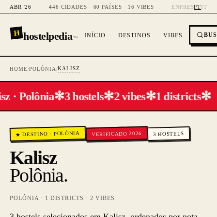
ABR '26
446 CIDADES · 60 PAÍSES · 16 VIBES
EN
FR
ES
PT
IT
H
hostelpedia
BU
INÍCIO
DESTINOS
VIBES
™
KALISZ
HOME
/
POLÔNIA
/
✻
✻
✻
✻
sz · Polônia
3 hostels
2 vibes
1 districts
POLÔNIA
VERIFICADO 2026
HOSTELS
·
★ DESTINO
3
Kalisz
Polônia
.
POLÔNIA
·
1
DISTRICTS ·
2
VIBES
3 hostels selecionados em Kalisz, ordenados por nota