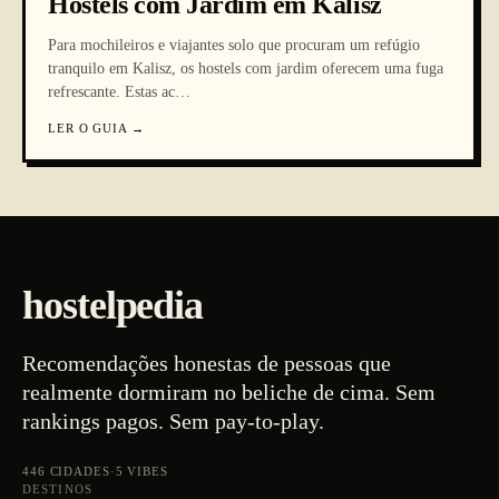
Hostels com Jardim em Kalisz
Para mochileiros e viajantes solo que procuram um refúgio
tranquilo em Kalisz, os hostels com jardim oferecem uma fuga
refrescante. Estas ac
…
LER O GUIA
→
hostelpedia
Recomendações honestas de pessoas que
realmente dormiram no beliche de cima. Sem
rankings pagos. Sem pay-to-play.
446
CIDADES
·
5
VIBES
DESTINOS