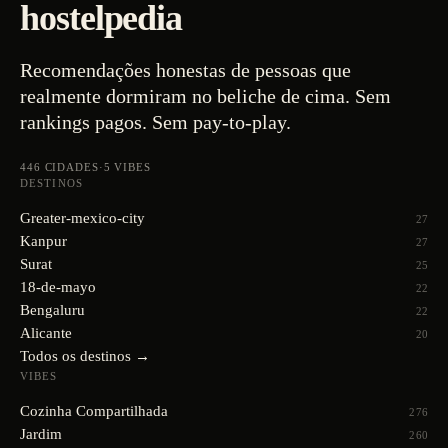
hostelpedia
Recomendações honestas de pessoas que
realmente dormiram no beliche de cima. Sem
rankings pagos. Sem pay-to-play.
446
CIDADES
·
5
VIBES
DESTINOS
Greater-mexico-city
27
Kanpur
27
Surat
25
18-de-mayo
22
Bengaluru
22
Alicante
20
Todos os destinos →
VIBES
Cozinha Compartilhada
276
Jardim
260