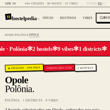
ABR '26
446 CIDADES · 60 PAÍSES · 16 VIBES
EN
FR
ES
PT
IT
H
hostelpedia
BU
INÍCIO
DESTINOS
VIBES
™
OPOLE
HOME
/
POLÔNIA
/
✻
✻
✻
✻
e · Polônia
2 hostels
9 vibes
1 districts
POLÔNIA
VERIFICADO 2026
HOSTELS
·
★ DESTINO
2
Opole
Polônia
.
POLÔNIA
·
1
DISTRICTS ·
9
VIBES
2 hostels selecionados em Opole, ordenados por nota