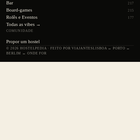
Bar
217
Board-games
215
Rolês e Eventos
177
Todas as vibes →
COMUNIDADE
Propor um hostel
© 2026 HOSTELPEDIA · FEITO POR VIAJANTES
LISBOA ↔ PORTO ↔
BERLIM ↔ ONDE FOR