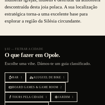
descontraída desta joia polaca. A sua localização
estratégica torna-a uma excelente base para
explorar a região da Silésia circundante.
§ 02 — FILTRAR A CIDADE
O que fazer em Opole.
Escolhe uma vibe. Dámos-te um guia classificado.
BAR
·
1
ALUGUEL DE BIKE
·
1
BOARD GAMES & GAME ROOM
·
2
TOURS PELA CIDADE
·
1
JARDIM
·
1