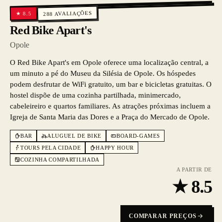
AVALIAÇÕES
8.5
★
288
Red Bike Apart's
Opole
O Red Bike Apart's em Opole oferece uma localização central, a
um minuto a pé do Museu da Silésia de Opole. Os hóspedes
podem desfrutar de WiFi gratuito, um bar e bicicletas gratuitas. O
hostel dispõe de uma cozinha partilhada, minimercado,
cabeleireiro e quartos familiares. As atrações próximas incluem a
Igreja de Santa Maria das Dores e a Praça do Mercado de Opole.
BAR
ALUGUEL DE BIKE
BOARD-GAMES
TOURS PELA CIDADE
HAPPY HOUR
COZINHA COMPARTILHADA
A PARTIR DE
★
8.5
COMPARAR PREÇOS