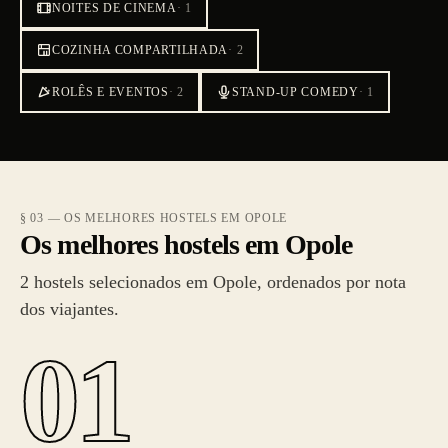
NOITES DE CINEMA
·
1
COZINHA COMPARTILHADA
·
2
ROLÊS E EVENTOS
·
2
STAND-UP COMEDY
·
1
§ 03 — OS MELHORES HOSTELS EM OPOLE
Os melhores hostels em Opole
2 hostels selecionados em Opole, ordenados por nota
dos viajantes.
01