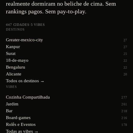
realmente dormiram no beliche de cima. Sem
rankings pagos. Sem pay-to-play.
447
CIDADES
·
5
VIBES
DESTINOS
Greater-mexico-city
27
Kanpur
27
Surat
25
18-de-mayo
22
Bengaluru
22
Alicante
20
Todos os destinos →
VIBES
Cozinha Compartilhada
277
Jardim
261
Bar
218
Board-games
216
Rolês e Eventos
178
Todas as vibes →