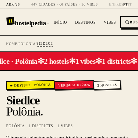
ABR '26
447 CIDADES · 60 PAÍSES · 16 VIBES
EN
FR
ES
PT
IT
H
hostelpedia
BU
INÍCIO
DESTINOS
VIBES
™
SIEDLCE
HOME
/
POLÔNIA
/
✻
✻
✻
✻
lce · Polônia
2 hostels
1 vibes
1 districts
POLÔNIA
VERIFICADO 2026
HOSTELS
·
★ DESTINO
2
Siedlce
Polônia
.
POLÔNIA
·
1
DISTRICTS ·
1
VIBES
2 hostels selecionados em Siedlce, ordenados por nota