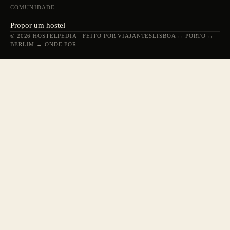
COMUNIDADE
Propor um hostel
© 2026 HOSTELPEDIA · FEITO POR VIAJANTES
LISBOA ↔ PORTO ↔
BERLIM ↔ ONDE FOR