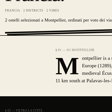
FRANCIA
·
2
DISTRICTS ·
2
VIBES
2 ostelli selezionati a Montpellier, ordinati per voto dei via
§ 01 — SU MONTPELLIER
M
ontpellier is a
Europe (1289), 
medieval Écuss
11 km south at Palavas-les-
§ 02 — FILTRA LA CITTÀ