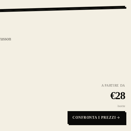
cusson
A PARTIRE DA
€
28
/notte
CONFRONTA I PREZZI