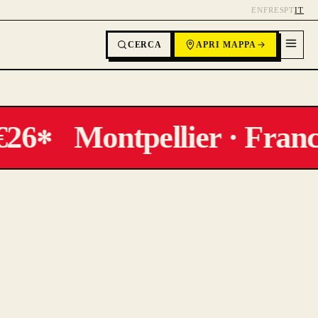
EN
FR
ES
PT
IT
CERCA
APRI MAPPA
26
Montpellier · Franc
✻