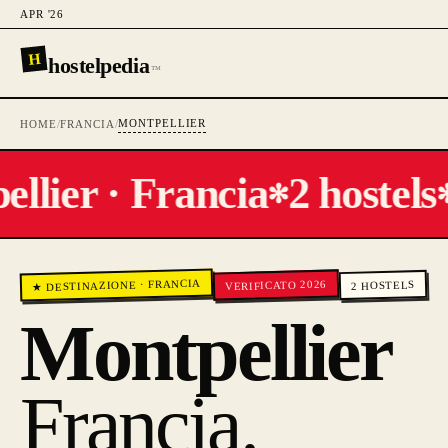
APR '26
H
hostelpedia
™
MONTPELLIER
HOME
/
FRANCIA
/
llier · Francia
2 hostels
✻
✻
FRANCIA
VERIFICATO 2026
HOSTELS
·
★ DESTINAZIONE
2
Montpellier
Francia
.