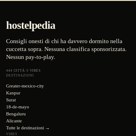
hostelpedia
Consigli onesti di chi ha davvero dormito nella
cuccetta sopra. Nessuna classifica sponsorizzata.
Nessun pay-to-play.
444
CITTÀ
·
5
VIBES
DESTINAZIONI
Greater-mexico-city
Kanpur
Surat
18-de-mayo
Bengaluru
Alicante
Tutte le destinazioni →
VIBES