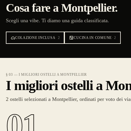
Cosa fare a Montpellier.
Scegli una vibe. Ti diamo una guida classificata.
COLAZIONE INCLUSA
·
2
CUCINA IN COMUNE
·
2
§ 03 — I MIGLIORI OSTELLI A MONTPELLIER
I migliori ostelli a Mon
2 ostelli selezionati a Montpellier, ordinati per voto dei via
01