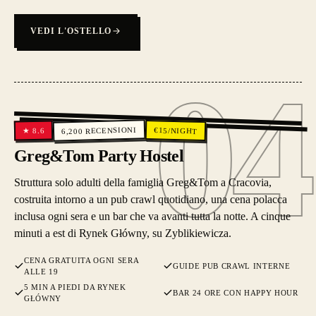
VEDI L'OSTELLO
04
04
RECENSIONI
€
15
/NIGHT
8.6
★
6,200
Greg&Tom Party Hostel
Struttura solo adulti della famiglia Greg&Tom a Cracovia,
costruita intorno a un pub crawl quotidiano, una cena polacca
inclusa ogni sera e un bar che va avanti tutta la notte. A cinque
minuti a est di Rynek Główny, su Zyblikiewicza.
CENA GRATUITA OGNI SERA
GUIDE PUB CRAWL INTERNE
ALLE 19
5 MIN A PIEDI DA RYNEK
BAR 24 ORE CON HAPPY HOUR
GŁÓWNY