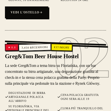
GŁÓWNY, 10 DA KAZIMIERZ
RECEPTION 24 ORE
VEDI L'OSTELLO
02
02
RECENSIONI
€
17
/NIGHT
8.8
★
3,450
Greg&Tom Beer House Hostel
La sede Greg&Tom a tema birra su Floriańska, con un bar
concentrato su birra artigianale, una degustazione gratuita al
check-in e la stessa cena polacca gratuita della Party. Proprio
sulla principale via pedonale tra la stazione e Rynek Główny.
DEGUSTAZIONE DI BIRRA
CENA POLACCA GRATUITA
ARTIGIANALE POLACCA
OGNI SERA ALLE 19
ALL'ARRIVO
SU FLORIAŃSKA, VIA
CLIMA PIÙ TRANQUILLO DEL
PEDONALE PRINCIPALE DEL