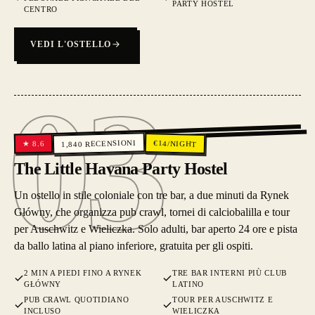
PARTY HOSTEL
CENTRO
VEDI L'OSTELLO
03
03
RECENSIONI
€
14
/NIGHT
8.6
★
1,840
The Little Havana Party Hostel
Un ostello in stile coloniale con tre bar, a due minuti da Rynek
Główny, che organizza pub crawl, tornei di calciobalilla e tour
per Auschwitz e Wieliczka. Solo adulti, bar aperto 24 ore e pista
da ballo latina al piano inferiore, gratuita per gli ospiti.
2 MIN A PIEDI FINO A RYNEK
TRE BAR INTERNI PIÙ CLUB
GŁÓWNY
LATINO
PUB CRAWL QUOTIDIANO
TOUR PER AUSCHWITZ E
INCLUSO
WIELICZKA