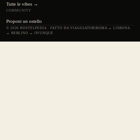
Tutte le vibes →
COMMUNITY
Proponi un ostello
© 2026 HOSTELPEDIA · FATTO DA VIAGGIATORI
ROMA ↔ LISBONA
↔ BERLINO ↔ OVUNQUE