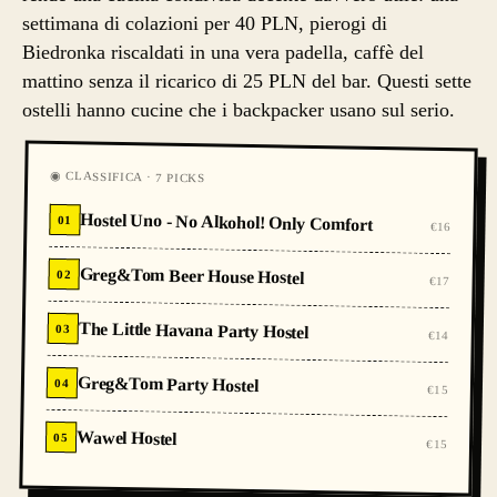
settimana di colazioni per 40 PLN, pierogi di
Biedronka riscaldati in una vera padella, caffè del
mattino senza il ricarico di 25 PLN del bar. Questi sette
ostelli hanno cucine che i backpacker usano sul serio.
◉ CLASSIFICA · 7 PICKS
Hostel Uno - No Alkohol! Only Comfort
01
€16
Greg&Tom Beer House Hostel
02
€17
The Little Havana Party Hostel
03
€14
Greg&Tom Party Hostel
04
€15
Wawel Hostel
05
€15