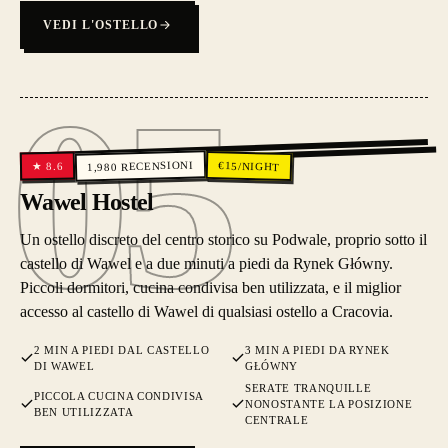
VEDI L'OSTELLO
05
05
RECENSIONI
€
15
/NIGHT
8.6
★
1,980
Wawel Hostel
Un ostello discreto del centro storico su Podwale, proprio sotto il
castello di Wawel e a due minuti a piedi da Rynek Główny.
Piccoli dormitori, cucina condivisa ben utilizzata, e il miglior
accesso al castello di Wawel di qualsiasi ostello a Cracovia.
2 MIN A PIEDI DAL CASTELLO
3 MIN A PIEDI DA RYNEK
DI WAWEL
GŁÓWNY
SERATE TRANQUILLE
PICCOLA CUCINA CONDIVISA
NONOSTANTE LA POSIZIONE
BEN UTILIZZATA
CENTRALE