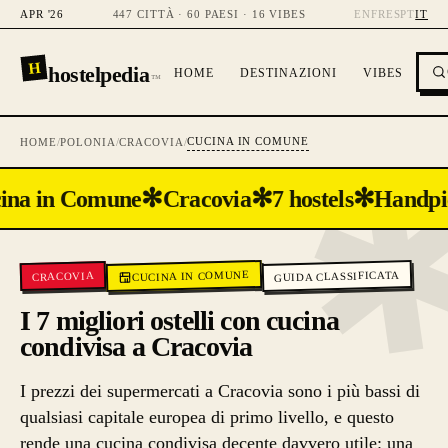
APR '26
447 CITTÀ · 60 PAESI · 16 VIBES
EN
FR
ES
PT
IT
H
hostelpedia
HOME
DESTINAZIONI
VIBES
™
CUCINA IN COMUNE
HOME
/
POLONIA
/
CRACOVIA
/
✻
✻
✻
ina in Comune
Cracovia
7 hostels
Handpi
CUCINA IN COMUNE
GUIDA CLASSIFICATA
CRACOVIA
I 7 migliori ostelli con cucina
condivisa a Cracovia
I prezzi dei supermercati a Cracovia sono i più bassi di
qualsiasi capitale europea di primo livello, e questo
rende una cucina condivisa decente davvero utile: una