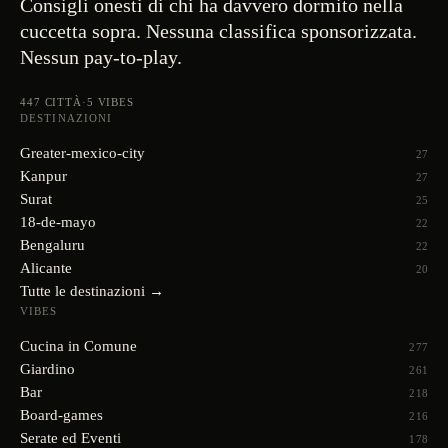
Consigli onesti di chi ha davvero dormito nella
cuccetta sopra. Nessuna classifica sponsorizzata.
Nessun pay-to-play.
447
CITTÀ
·
5
VIBES
DESTINAZIONI
Greater-mexico-city
27
Kanpur
27
Surat
25
18-de-mayo
22
Bengaluru
22
Alicante
20
Tutte le destinazioni →
VIBES
Cucina in Comune
277
Giardino
261
Bar
218
Board-games
216
Serate ed Eventi
178