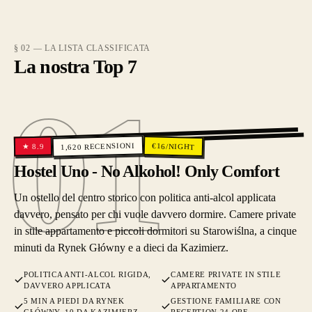
§ 02 — LA LISTA CLASSIFICATA
La nostra Top 7
01
01
RECENSIONI
€
16
/NIGHT
8.9
★
1,620
Hostel Uno - No Alkohol! Only Comfort
Un ostello del centro storico con politica anti-alcol applicata
davvero, pensato per chi vuole davvero dormire. Camere private
in stile appartamento e piccoli dormitori su Starowiślna, a cinque
minuti da Rynek Główny e a dieci da Kazimierz.
POLITICA ANTI-ALCOL RIGIDA,
CAMERE PRIVATE IN STILE
DAVVERO APPLICATA
APPARTAMENTO
5 MIN A PIEDI DA RYNEK
GESTIONE FAMILIARE CON