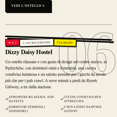
VEDI L'OSTELLO
06
06
RECENSIONI
€
14
/NIGHT
8.5
★
2,100
Dizzy Daisy Hostel
Un ostello rilassato e con gusto di design nel centro storico, in
Pędzichów, con dormitori misti e femminili, una cucina
condivisa luminosa e un salotto pensato per i giochi da tavolo
più che per i pub crawl. A nove minuti a piedi da Rynek
Główny, a tre dalla stazione.
ATMOSFERA RILASSATA, NON
CUCINA CONDIVISA BEN
DA FESTA
ATTREZZATA
DORMITORI FEMMINILI
9 MIN A PIEDI DA RYNEK
DISPONIBILI
GŁÓWNY