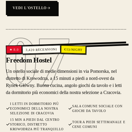
VEDI L'OSTELLO
07
07
RECENSIONI
€
13
/NIGHT
8.0
★
3,420
Freedom Hostel
Un ostello sociale di medie dimensioni in via Pomorska, nel
distretto di Krowodrza, a 15 minuti a piedi a nord-ovest da
Rynek Główny. Buona cucina, angolo giochi da tavolo e i letti
da dormitorio più economici della nostra selezione a Cracovia.
I LETTI IN DORMITORIO PIÙ
SALA COMUNE SOCIALE CON
ECONOMICI DELLA NOSTRA
GIOCHI DA TAVOLO
SELEZIONE DI CRACOVIA
15 MIN A PIEDI DAL CENTRO
TOUR A PIEDI SETTIMANALE E
STORICO, DISTRETTO
CENE COMUNI
KROWODRZA PIÙ TRANQUILLO