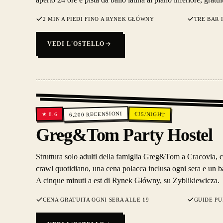
2 MIN A PIEDI FINO A RYNEK GŁÓWNY
TRE BAR 
VEDI L'OSTELLO
RECENSIONI
€
15
/NIGHT
8.6
★
6,200
Greg&Tom Party Hostel
Struttura solo adulti della famiglia Greg&Tom a Cracovia, c
crawl quotidiano, una cena polacca inclusa ogni sera e un bar
A cinque minuti a est di Rynek Główny, su Zyblikiewicza.
CENA GRATUITA OGNI SERA ALLE 19
GUIDE PU