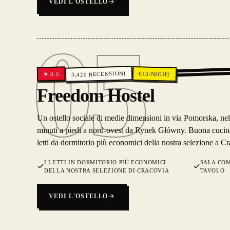
VEDI L'OSTELLO
05
RECENSIONI
€
13
/NIGHT
8.0
★
3,420
05
Freedom Hostel
Un ostello sociale di medie dimensioni in via Pomorska, nel
minuti a piedi a nord-ovest da Rynek Główny. Buona cucina,
letti da dormitorio più economici della nostra selezione a Cr
I LETTI IN DORMITORIO PIÙ ECONOMICI
SALA COM
DELLA NOSTRA SELEZIONE DI CRACOVIA
TAVOLO
VEDI L'OSTELLO