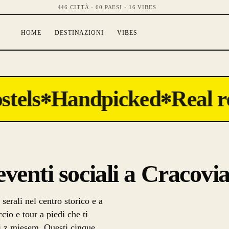
446 CITTÀ · 60 PAESI · 16 VIBES
HOME
DESTINAZIONI
VIBES
tels
Handpicked
Real re
✻
✻
 eventi sociali a Cracovi
serali nel centro storico e a
io e tour a piedi che ti
gi z mięsem. Questi cinque