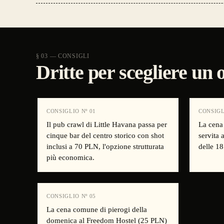
§ 03 — CONSIGLI
Dritte per scegliere un 
CONSIGLIO Nº
01
CONSIGL
Il pub crawl di Little Havana passa per
La cena
cinque bar del centro storico con shot
servita 
inclusi a 70 PLN, l'opzione strutturata
delle 18
più economica.
CONSIGLIO Nº
05
La cena comune di pierogi della
domenica al Freedom Hostel (25 PLN)