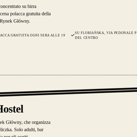
oncentrato su birra
 cena polacca gratuita della
 e Rynek Główny.
SU FLORIAŃSKA, VIA PEDONALE P
ACCA GRATUITA OGNI SERA ALLE 19
DEL CENTRO
Hostel
Rynek Główny, che organizza
liczka. Solo adulti, bar
a per gli ospiti.