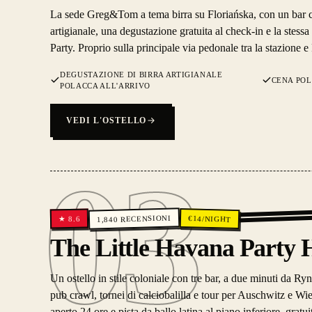
La sede Greg&Tom a tema birra su Floriańska, con un bar c
artigianale, una degustazione gratuita al check-in e la stessa
Party. Proprio sulla principale via pedonale tra la stazione
DEGUSTAZIONE DI BIRRA ARTIGIANALE
CENA POL
POLACCA ALL'ARRIVO
VEDI L'OSTELLO
03
RECENSIONI
€
14
/NIGHT
8.6
★
1,840
03
The Little Havana Party 
Un ostello in stile coloniale con tre bar, a due minuti da 
pub crawl, tornei di calciobalilla e tour per Auschwitz e Wie
aperto 24 ore e pista da ballo latina al piano inferiore, gratuit