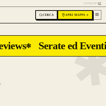
EN
FR
ES
PT
IT
CERCA
APRI MAPPA
views
Serate ed Eventi
✻
a