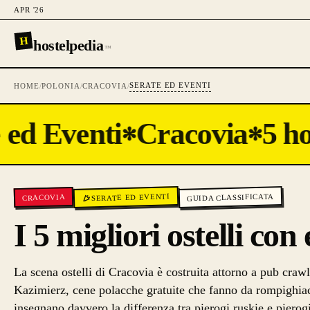
APR '26
H
hostelpedia
™
SERATE ED EVENTI
HOME
/
POLONIA
/
CRACOVIA
/
ed Eventi
Cracovia
5 hos
✻
✻
SERATE ED EVENTI
GUIDA CLASSIFICATA
CRACOVIA
I 5 migliori ostelli con
La scena ostelli di Cracovia è costruita attorno a pub crawl 
Kazimierz, cene polacche gratuite che fanno da rompighiacc
insegnano davvero la differenza tra pierogi ruskie e piero