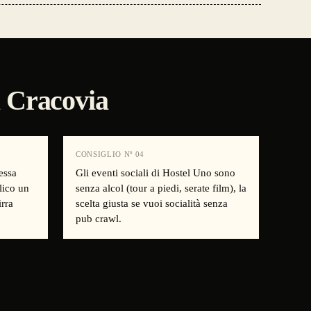
a Cracovia
CONSIGLIO Nº
04
essa
Gli eventi sociali di Hostel Uno sono
lico un
senza alcol (tour a piedi, serate film), la
irra
scelta giusta se vuoi socialità senza
pub crawl.