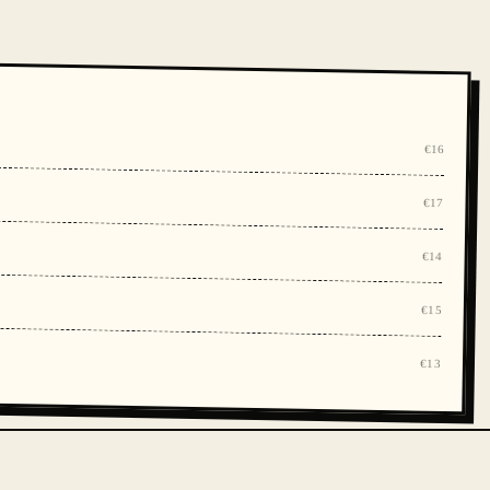
€16
€17
€14
€15
€13