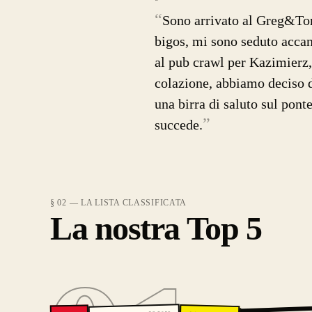
“
Sono arrivato al Greg&Tom 
bigos, mi sono seduto accan
al pub crawl per Kazimierz
colazione, abbiamo deciso 
una birra di saluto sul pont
”
succede.
§ 02 — LA LISTA CLASSIFICATA
La nostra Top 5