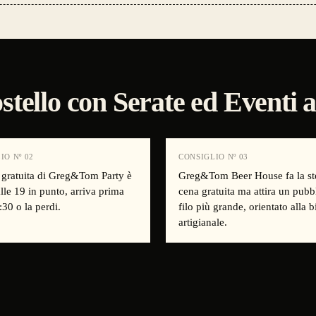
ostello con Serate ed Eventi 
IO Nº
02
CONSIGLIO Nº
03
 gratuita di Greg&Tom Party è
Greg&Tom Beer House fa la st
alle 19 in punto, arriva prima
cena gratuita ma attira un pubb
:30 o la perdi.
filo più grande, orientato alla b
artigianale.