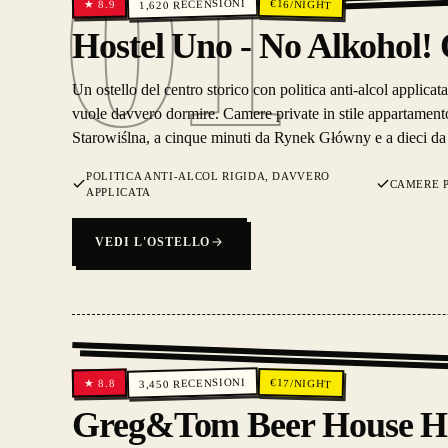
01
RECENSIONI
€
16
/NIGHT
8.9
★
1,620
01
Hostel Uno - No Alkohol!
Un ostello del centro storico con politica anti-alcol applica
vuole davvero dormire. Camere private in stile appartamento
Starowiślna, a cinque minuti da Rynek Główny e a dieci da
POLITICA ANTI-ALCOL RIGIDA, DAVVERO
CAMERE P
APPLICATA
VEDI L'OSTELLO
RECENSIONI
€
17
/NIGHT
8.8
★
3,450
Greg&Tom Beer House Ho