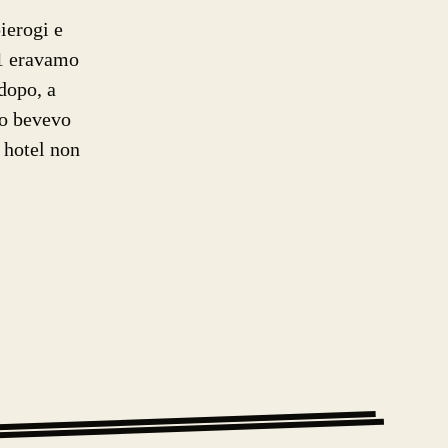
ierogi e
21 eravamo
dopo, a
po bevevo
n hotel non