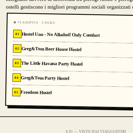
ostelli gestiscono i migliori programmi sociali organizzati d
◉ CLASSIFICA · 5 PICKS
Hostel Uno - No Alkohol! Only Comfort
01
Greg&Tom Beer House Hostel
02
The Little Havana Party Hostel
03
Greg&Tom Party Hostel
04
Freedom Hostel
05
§ 01 — VISTO DAI VIAGGIATORI