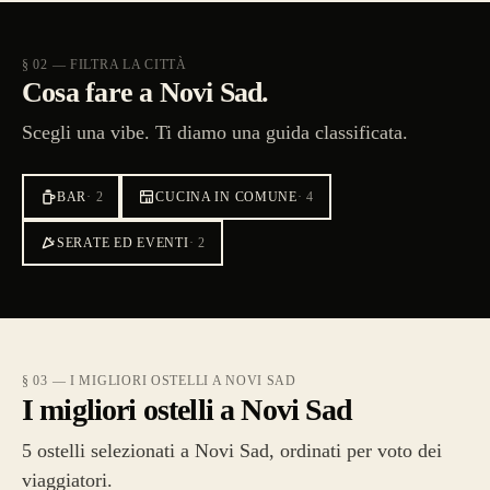
§ 02 — FILTRA LA CITTÀ
Cosa fare a Novi Sad.
Scegli una vibe. Ti diamo una guida classificata.
BAR
·
2
CUCINA IN COMUNE
·
4
SERATE ED EVENTI
·
2
§ 03 — I MIGLIORI OSTELLI A NOVI SAD
I migliori ostelli a Novi Sad
5 ostelli selezionati a Novi Sad, ordinati per voto dei
viaggiatori.