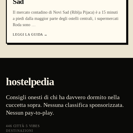
Sad
Il mercato contadino di Novi Sad (Riblja Pijaca) è a 15 minuti
a piedi dalla maggior parte degli ostelli centrali, i supermercati
Roda sono
…
LEGGI LA GUIDA
→
hostelpedia
Consigli onesti di chi ha davvero dormito nella
cuccetta sopra. Nessuna classifica sponsorizzata.
Nessun pay-to-play.
446
CITTÀ
·
5
VIBES
DESTINAZIONI