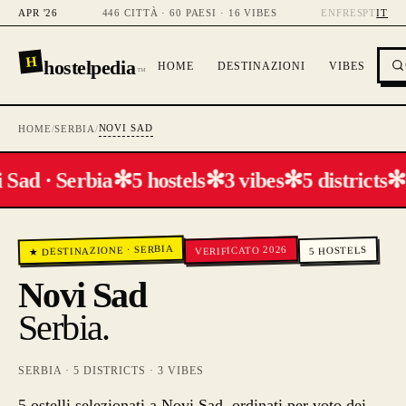
APR '26
446 CITTÀ · 60 PAESI · 16 VIBES
EN
FR
ES
PT
IT
H
hostelpedia
HOME
DESTINAZIONI
VIBES
™
NOVI SAD
HOME
/
SERBIA
/
✻
✻
✻
✻
 Sad · Serbia
5 hostels
3 vibes
5 districts
SERBIA
VERIFICATO 2026
·
HOSTELS
★ DESTINAZIONE
5
Novi Sad
Serbia
.
SERBIA
·
5
DISTRICTS ·
3
VIBES
5 ostelli selezionati a Novi Sad, ordinati per voto dei