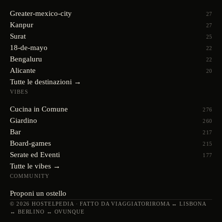
Greater-mexico-city
27
Kanpur
27
Surat
25
18-de-mayo
22
Bengaluru
22
Alicante
20
Tutte le destinazioni →
VIBES
Cucina in Comune
276
Giardino
260
Bar
217
Board-games
215
Serate ed Eventi
177
Tutte le vibes →
COMMUNITY
Proponi un ostello
© 2026 HOSTELPEDIA · FATTO DA VIAGGIATORI
ROMA ↔ LISBONA
↔ BERLINO ↔ OVUNQUE