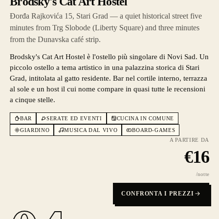
Brodsky's Cat Art Hostel
Đorđa Rajkovića 15, Stari Grad — a quiet historical street five
minutes from Trg Slobode (Liberty Square) and three minutes
from the Dunavska café strip.
Brodsky's Cat Art Hostel è l'ostello più singolare di Novi Sad. Un
piccolo ostello a tema artistico in una palazzina storica di Stari
Grad, intitolata al gatto residente. Bar nel cortile interno, terrazza
al sole e un host il cui nome compare in quasi tutte le recensioni
a cinque stelle.
BAR
SERATE ED EVENTI
CUCINA IN COMUNE
GIARDINO
MUSICA DAL VIVO
BOARD-GAMES
A PARTIRE DA
€
16
/notte
CONFRONTA I PREZZI