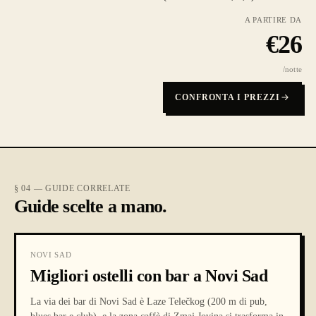
A PARTIRE DA
€
26
/notte
CONFRONTA I PREZZI
§ 04 — GUIDE CORRELATE
Guide scelte a mano.
NOVI SAD
Migliori ostelli con bar a Novi Sad
La via dei bar di Novi Sad è Laze Telečkog (200 m di pub,