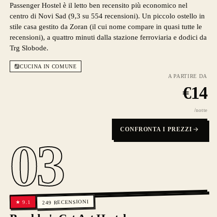
Passenger Hostel è il letto ben recensito più economico nel
centro di Novi Sad (9,3 su 554 recensioni). Un piccolo ostello in
stile casa gestito da Zoran (il cui nome compare in quasi tutte le
recensioni), a quattro minuti dalla stazione ferroviaria e dodici da
Trg Slobode.
CUCINA IN COMUNE
A PARTIRE DA
€
14
/notte
CONFRONTA I PREZZI
03
RECENSIONI
9.1
★
249