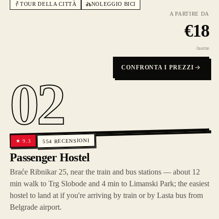
TOUR DELLA CITTÀ
NOLEGGIO BICI
A PARTIRE DA
€
18
/notte
CONFRONTA I PREZZI
02
RECENSIONI
9.3
★
554
Passenger Hostel
Braće Ribnikar 25, near the train and bus stations — about 12
min walk to Trg Slobode and 4 min to Limanski Park; the easiest
hostel to land at if you're arriving by train or by Lasta bus from
Belgrade airport.