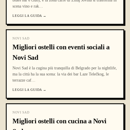
blues bar e club), e la zona caffè di Zmaj Jovina si trasforma in
scena vino e rak
…
LEGGI LA GUIDA
→
NOVI SAD
Migliori ostelli con eventi sociali a
Novi Sad
Novi Sad è la cugina più tranquilla di Belgrado per la nightlife,
ma la città ha la sua scena: la via dei bar Laze Telečkog, le
terrazze caf
…
LEGGI LA GUIDA
→
NOVI SAD
Migliori ostelli con cucina a Novi