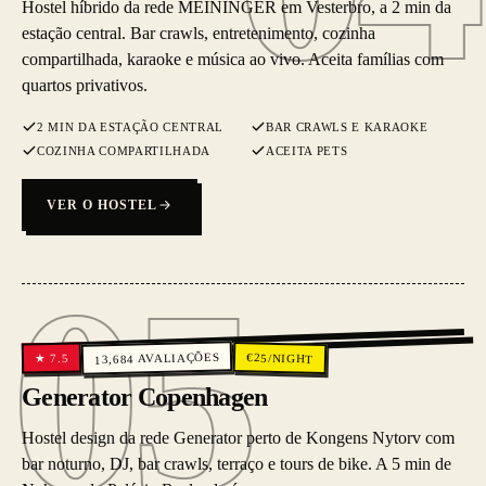
Hostel híbrido da rede MEININGER em Vesterbro, a 2 min da
estação central. Bar crawls, entretenimento, cozinha
compartilhada, karaoke e música ao vivo. Aceita famílias com
quartos privativos.
2 MIN DA ESTAÇÃO CENTRAL
BAR CRAWLS E KARAOKE
COZINHA COMPARTILHADA
ACEITA PETS
VER O HOSTEL
05
05
AVALIAÇÕES
€
25
/NIGHT
7.5
★
13,684
Generator Copenhagen
Hostel design da rede Generator perto de Kongens Nytorv com
bar noturno, DJ, bar crawls, terraço e tours de bike. A 5 min de