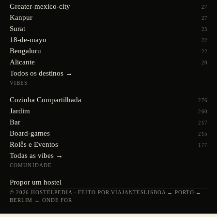
Greater-mexico-city
27
Kanpur
27
Surat
25
18-de-mayo
22
Bengaluru
22
Alicante
20
Todos os destinos →
VIBES
Cozinha Compartilhada
276
Jardim
260
Bar
217
Board-games
215
Rolês e Eventos
177
Todas as vibes →
COMUNIDADE
Propor um hostel
© 2026 HOSTELPEDIA · FEITO POR VIAJANTES
LISBOA ↔ PORTO ↔
BERLIM ↔ ONDE FOR