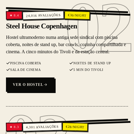
02
02
AVALIAÇÕES
€
30
/NIGHT
8.4
★
24,016
Steel House Copenhagen
Hostel ultramoderno numa antiga sede sindical com piscina
coberta, noites de stand up, bar crawls, cozinha compartilhada e
cinema. A cinco minutos do Tivoli e da estação central.
PISCINA COBERTA
NOITES DE STAND UP
SALA DE CINEMA
5 MIN DO TIVOLI
VER O HOSTEL
03
AVALIAÇÕES
€
28
/NIGHT
8.3
★
4,301