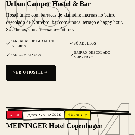
03
Urban Camper Hostel & Bar
Hostel único com barracas de glamping internas no bairro
descolado de Nørrebro, bar com sinuca, terraço e happy hour.
Só adultos, clima relaxado e íntimo.
BARRACAS DE GLAMPING
SÓ ADULTOS
INTERNAS
BAIRRO DESCOLADO
BAR COM SINUCA
NØRREBRO
VER O HOSTEL
04
04
AVALIAÇÕES
€
28
/NIGHT
8.0
★
12,583
MEININGER Hotel Copenhagen