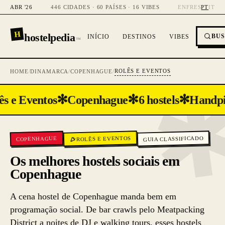
ABR '26
446 CIDADES · 60 PAÍSES · 16 VIBES
EN
FR
ES
PT
IT
H
hostelpedia
BU
INÍCIO
DESTINOS
VIBES
™
ROLÊS E EVENTOS
HOME
/
DINAMARCA
/
COPENHAGUE
/
✻
✻
✻
s e Eventos
Copenhague
6 hostels
Handpi
ROLÊS E EVENTOS
GUIA CLASSIFICADO
COPENHAGUE
Os melhores hostels sociais em
Copenhague
A cena hostel de Copenhague manda bem em
programação social. De bar crawls pelo Meatpacking
District a noites de DJ e walking tours, esses hostels