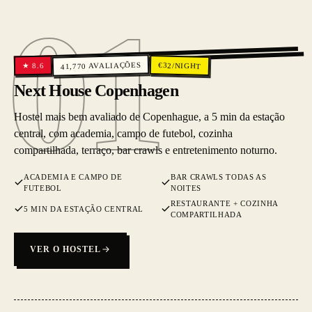
01
01
AVALIAÇÕES
€
32
/NIGHT
8.6
★
41,770
Next House Copenhagen
Hostel mais bem avaliado de Copenhague, a 5 min da estação
central, com academia, campo de futebol, cozinha
compartilhada, terraço, bar crawls e entretenimento noturno.
ACADEMIA E CAMPO DE
BAR CRAWLS TODAS AS
FUTEBOL
NOITES
RESTAURANTE + COZINHA
5 MIN DA ESTAÇÃO CENTRAL
COMPARTILHADA
VER O HOSTEL