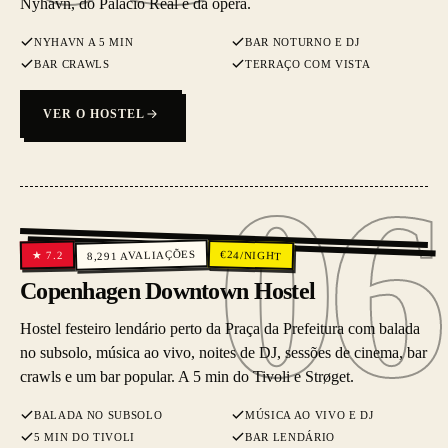
Nyhavn, do Palácio Real e da ópera.
NYHAVN A 5 MIN
BAR NOTURNO E DJ
BAR CRAWLS
TERRAÇO COM VISTA
VER O HOSTEL
06
06
AVALIAÇÕES
€
24
/NIGHT
7.2
★
8,291
Copenhagen Downtown Hostel
Hostel festeiro lendário perto da Praça da Prefeitura com balada
no subsolo, música ao vivo, noites de DJ, sessões de cinema, bar
crawls e um bar popular. A 5 min do Tivoli e Strøget.
BALADA NO SUBSOLO
MÚSICA AO VIVO E DJ
5 MIN DO TIVOLI
BAR LENDÁRIO