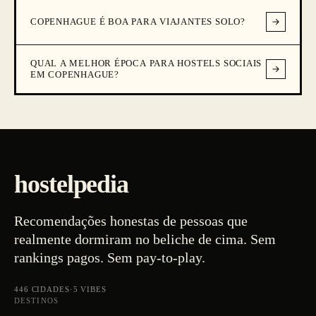
COPENHAGUE É BOA PARA VIAJANTES SOLO?
QUAL A MELHOR ÉPOCA PARA HOSTELS SOCIAIS
EM COPENHAGUE?
hostelpedia
Recomendações honestas de pessoas que
realmente dormiram no beliche de cima. Sem
rankings pagos. Sem pay-to-play.
446
CIDADES
·
5
VIBES
DESTINOS