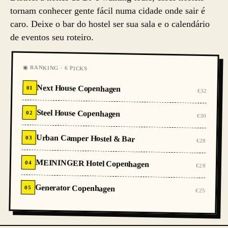
tornam conhecer gente fácil numa cidade onde sair é
caro. Deixe o bar do hostel ser sua sala e o calendário
de eventos seu roteiro.
◉ RANKING · 6 PICKS
Next House Copenhagen
01
€32
Steel House Copenhagen
02
€30
Urban Camper Hostel & Bar
03
€28
MEININGER Hotel Copenhagen
04
€28
Generator Copenhagen
05
€25