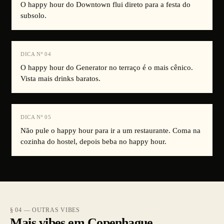
O happy hour do Downtown flui direto para a festa do
subsolo.
DICA Nº
04
O happy hour do Generator no terraço é o mais cênico.
Vista mais drinks baratos.
DICA Nº
05
Não pule o happy hour para ir a um restaurante. Coma na
cozinha do hostel, depois beba no happy hour.
§ 04 — OUTRAS VIBES
Mais vibes em Copenhague