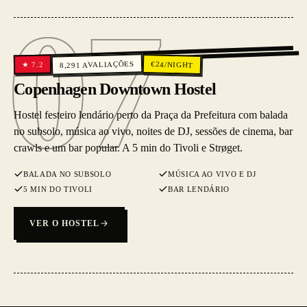
07
07
AVALIAÇÕES
€
24
/NIGHT
7.2
★
8,291
Copenhagen Downtown Hostel
Hostel festeiro lendário perto da Praça da Prefeitura com balada
no subsolo, música ao vivo, noites de DJ, sessões de cinema, bar
crawls e um bar popular. A 5 min do Tivoli e Strøget.
BALADA NO SUBSOLO
MÚSICA AO VIVO E DJ
5 MIN DO TIVOLI
BAR LENDÁRIO
VER O HOSTEL