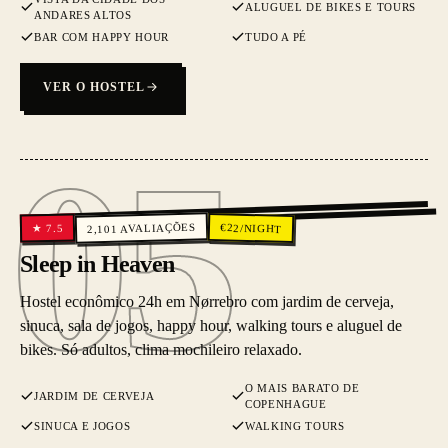
ALUGUEL DE BIKES E TOURS
ANDARES ALTOS
BAR COM HAPPY HOUR
TUDO A PÉ
VER O HOSTEL
05
05
AVALIAÇÕES
€
22
/NIGHT
7.5
★
2,101
Sleep in Heaven
Hostel econômico 24h em Nørrebro com jardim de cerveja,
sinuca, sala de jogos, happy hour, walking tours e aluguel de
bikes. Só adultos, clima mochileiro relaxado.
O MAIS BARATO DE
JARDIM DE CERVEJA
COPENHAGUE
SINUCA E JOGOS
WALKING TOURS