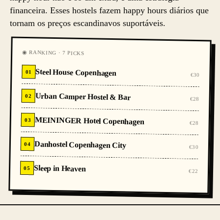
financeira. Esses hostels fazem happy hours diários que
tornam os preços escandinavos suportáveis.
◉ RANKING · 7 PICKS
Steel House Copenhagen
01
€30
Urban Camper Hostel & Bar
02
€28
MEININGER Hotel Copenhagen
03
€28
Danhostel Copenhagen City
04
€30
Sleep in Heaven
05
€22