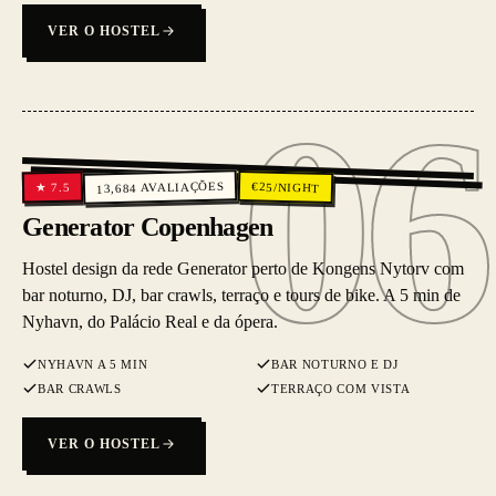
VER O HOSTEL
06
06
AVALIAÇÕES
€
25
/NIGHT
7.5
★
13,684
Generator Copenhagen
Hostel design da rede Generator perto de Kongens Nytorv com
bar noturno, DJ, bar crawls, terraço e tours de bike. A 5 min de
Nyhavn, do Palácio Real e da ópera.
NYHAVN A 5 MIN
BAR NOTURNO E DJ
BAR CRAWLS
TERRAÇO COM VISTA
VER O HOSTEL