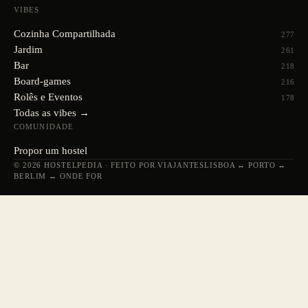
VIBES
Cozinha Compartilhada
277
Jardim
261
Bar
218
Board-games
216
Rolês e Eventos
178
Todas as vibes →
COMUNIDADE
Propor um hostel
© 2026 HOSTELPEDIA · FEITO POR VIAJANTES
LISBOA ↔ PORTO ↔
BERLIM ↔ ONDE FOR