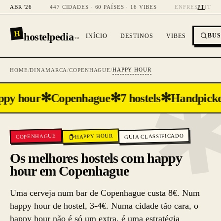
ABR '26
447 CIDADES · 60 PAÍSES · 16 VIBES
EN
FR
ES
PT
IT
H
hostelpedia
BU
INÍCIO
DESTINOS
VIBES
™
HAPPY HOUR
HOME
/
DINAMARCA
/
COPENHAGUE
/
✻
✻
✻
py hour
Copenhague
7 hostels
Handpick
GUIA CLASSIFICADO
HAPPY HOUR
COPENHAGUE
Os melhores hostels com happy
hour em Copenhague
Uma cerveja num bar de Copenhague custa 8€. Num
happy hour de hostel, 3-4€. Numa cidade tão cara, o
happy hour não é só um extra, é uma estratégia