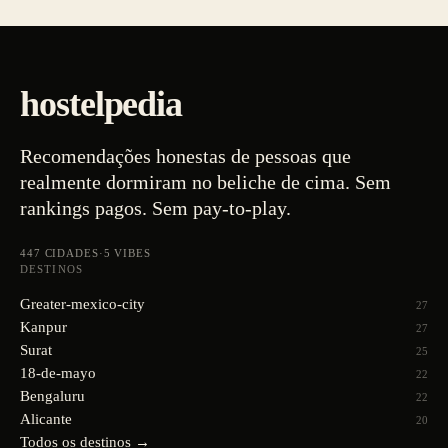
hostelpedia
Recomendações honestas de pessoas que
realmente dormiram no beliche de cima. Sem
rankings pagos. Sem pay-to-play.
447
CIDADES
·
5
VIBES
DESTINOS
Greater-mexico-city
27
Kanpur
27
Surat
25
18-de-mayo
22
Bengaluru
22
Alicante
20
Todos os destinos →