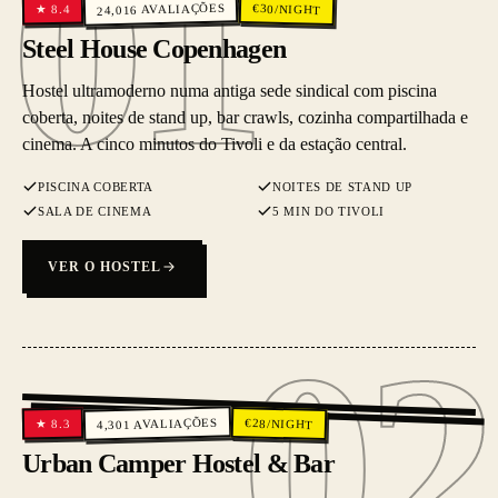
01
01
AVALIAÇÕES
€
30
/NIGHT
8.4
★
24,016
Steel House Copenhagen
Hostel ultramoderno numa antiga sede sindical com piscina
coberta, noites de stand up, bar crawls, cozinha compartilhada e
cinema. A cinco minutos do Tivoli e da estação central.
PISCINA COBERTA
NOITES DE STAND UP
SALA DE CINEMA
5 MIN DO TIVOLI
VER O HOSTEL
02
02
AVALIAÇÕES
€
28
/NIGHT
8.3
★
4,301
Urban Camper Hostel & Bar