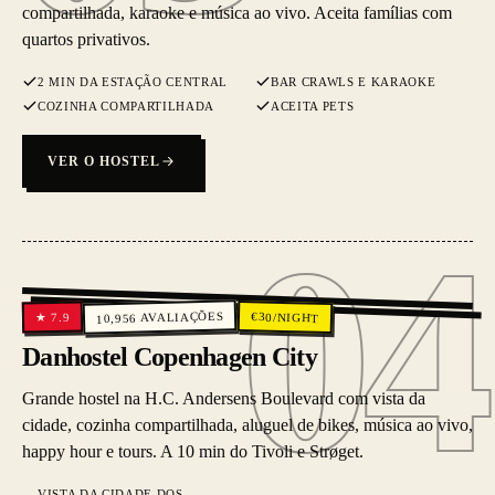
compartilhada, karaoke e música ao vivo. Aceita famílias com
quartos privativos.
2 MIN DA ESTAÇÃO CENTRAL
BAR CRAWLS E KARAOKE
COZINHA COMPARTILHADA
ACEITA PETS
VER O HOSTEL
04
04
AVALIAÇÕES
€
30
/NIGHT
7.9
★
10,956
Danhostel Copenhagen City
Grande hostel na H.C. Andersens Boulevard com vista da
cidade, cozinha compartilhada, aluguel de bikes, música ao vivo,
happy hour e tours. A 10 min do Tivoli e Strøget.
VISTA DA CIDADE DOS