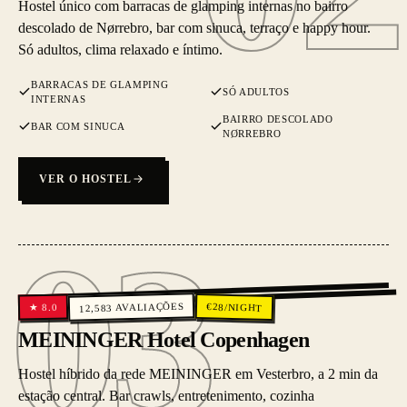
Hostel único com barracas de glamping internas no bairro
descolado de Nørrebro, bar com sinuca, terraço e happy hour.
Só adultos, clima relaxado e íntimo.
BARRACAS DE GLAMPING
SÓ ADULTOS
INTERNAS
BAIRRO DESCOLADO
BAR COM SINUCA
NØRREBRO
VER O HOSTEL
03
03
AVALIAÇÕES
€
28
/NIGHT
8.0
★
12,583
MEININGER Hotel Copenhagen
Hostel híbrido da rede MEININGER em Vesterbro, a 2 min da
estação central. Bar crawls, entretenimento, cozinha