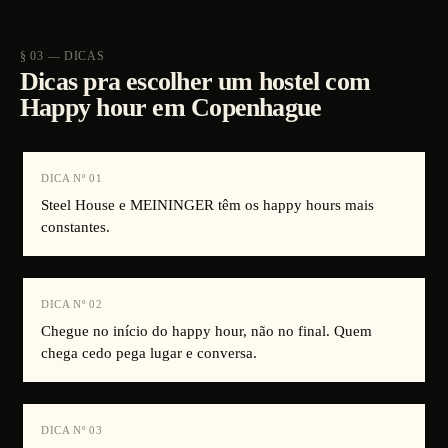
§ 03 — DICAS
Dicas pra escolher um hostel com
Happy hour em Copenhague
DICA Nº
01
Steel House e MEININGER têm os happy hours mais
constantes.
DICA Nº
02
Chegue no início do happy hour, não no final. Quem
chega cedo pega lugar e conversa.
DICA Nº
03