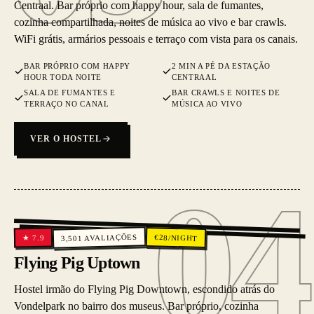
Centraal. Bar próprio com happy hour, sala de fumantes,
cozinha compartilhada, noites de música ao vivo e bar crawls.
WiFi grátis, armários pessoais e terraço com vista para os canais.
BAR PRÓPRIO COM HAPPY
2 MIN A PÉ DA ESTAÇÃO
HOUR TODA NOITE
CENTRAAL
SALA DE FUMANTES E
BAR CRAWLS E NOITES DE
TERRAÇO NO CANAL
MÚSICA AO VIVO
VER O HOSTEL
04
04
AVALIAÇÕES
€
28
/NIGHT
7.9
★
3,501
Flying Pig Uptown
Hostel irmão do Flying Pig Downtown, escondido atrás do
Vondelpark no bairro dos museus. Bar próprio, cozinha