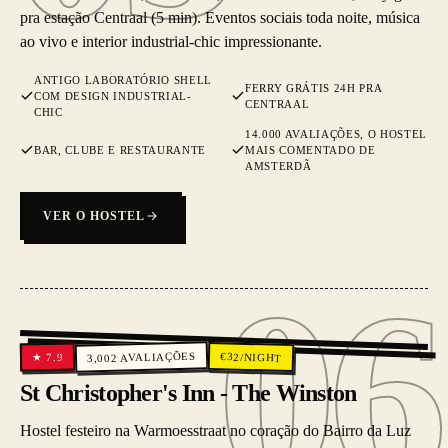
pra estação Centraal (5 min). Eventos sociais toda noite, música
ao vivo e interior industrial-chic impressionante.
ANTIGO LABORATÓRIO SHELL
FERRY GRÁTIS 24H PRA
COM DESIGN INDUSTRIAL-
CENTRAAL
CHIC
14.000 AVALIAÇÕES, O HOSTEL
BAR, CLUBE E RESTAURANTE
MAIS COMENTADO DE
AMSTERDÃ
VER O HOSTEL
06
06
AVALIAÇÕES
€
32
/NIGHT
7.9
★
3,002
St Christopher's Inn - The Winston
Hostel festeiro na Warmoesstraat no coração do Bairro da Luz