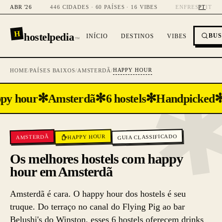
ABR '26
446 CIDADES · 60 PAÍSES · 16 VIBES
EN
FR
ES
PT
IT
H
hostelpedia
BU
INÍCIO
DESTINOS
VIBES
™
HAPPY HOUR
HOME
/
PAÍSES BAIXOS
/
AMSTERDÃ
/
✻
✻
✻
py hour
Amsterdã
6 hostels
Handpicked
GUIA CLASSIFICADO
HAPPY HOUR
AMSTERDÃ
Os melhores hostels com happy
hour em Amsterdã
Amsterdã é cara. O happy hour dos hostels é seu
truque. Do terraço no canal do Flying Pig ao bar
Belushi's do Winston, esses 6 hostels oferecem drinks