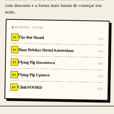
com desconto e a forma mais barata de começar sua
noite.
◉ RANKING · 6 PICKS
The Bee Hostel
01
€26
Hans Brinker Hostel Amsterdam
02
€24
Flying Pig Downtown
03
€30
Flying Pig Uptown
04
€28
ClinkNOORD
05
€26