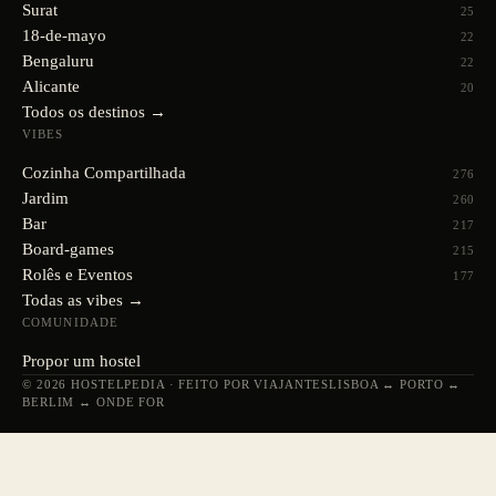
Surat
25
18-de-mayo
22
Bengaluru
22
Alicante
20
Todos os destinos →
VIBES
Cozinha Compartilhada
276
Jardim
260
Bar
217
Board-games
215
Rolês e Eventos
177
Todas as vibes →
COMUNIDADE
Propor um hostel
© 2026 HOSTELPEDIA · FEITO POR VIAJANTES
LISBOA ↔ PORTO ↔
BERLIM ↔ ONDE FOR