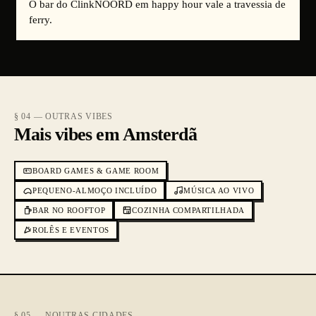
O bar do ClinkNOORD em happy hour vale a travessia de
ferry.
§ 04 — OUTRAS VIBES
Mais vibes em Amsterdã
BOARD GAMES & GAME ROOM
PEQUENO-ALMOÇO INCLUÍDO
MÚSICA AO VIVO
BAR NO ROOFTOP
COZINHA COMPARTILHADA
ROLÊS E EVENTOS
§ 05 — NOUTRAS CIDADES