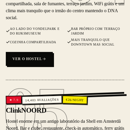
compartilhada, sala de fumantes, terraço jardim, WiFi grátis e um
clima mais tranquilo que o irmão do centro mantendo o DNA
social.
AO LADO DO VONDELPARK E
BAR PRÓPRIO COM TERRAÇO
DO RIJKSMUSEUM
JARDIM
MAIS TRANQUILO QUE
COZINHA COMPARTILHADA
DOWNTOWN MAS SOCIAL
VER O HOSTEL
05
05
AVALIAÇÕES
€
26
/NIGHT
7.9
★
14,403
ClinkNOORD
Hostel enorme em um antigo laboratório da Shell em Amsterdã
Noord. Bar e clube, restaurante, check-in automático, ferry grátis