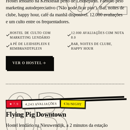
Hostel lendário na Kerkstraat perto de Leidseplein. Famoso pelo
marketing autodepreciativo ('Não pode ficar pior'). Bar, noites de
clube, happy hour, café da manhã disponível. 12.000 avaliações
e um culto entre os frequentadores.
HOSTEL DE CULTO COM
12.000 AVALIAÇÕES COM NOTA
MARKETING LENDÁRIO
8.0
A PÉ DE LEIDSEPLEIN E
BAR, NOITES DE CLUBE,
REMBRANDTPLEIN
HAPPY HOUR
VER O HOSTEL
03
03
AVALIAÇÕES
€
30
/NIGHT
7.9
★
4,243
Flying Pig Downtown
Hostel lendário na Nieuwendijk, a 2 minutos da estação