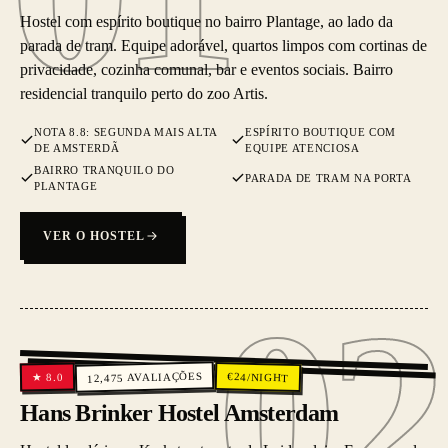
Hostel com espírito boutique no bairro Plantage, ao lado da
parada de tram. Equipe adorável, quartos limpos com cortinas de
privacidade, cozinha comunal, bar e eventos sociais. Bairro
residencial tranquilo perto do zoo Artis.
NOTA 8.8: SEGUNDA MAIS ALTA
ESPÍRITO BOUTIQUE COM
DE AMSTERDÃ
EQUIPE ATENCIOSA
BAIRRO TRANQUILO DO
PARADA DE TRAM NA PORTA
PLANTAGE
VER O HOSTEL
02
02
AVALIAÇÕES
€
24
/NIGHT
8.0
★
12,475
Hans Brinker Hostel Amsterdam