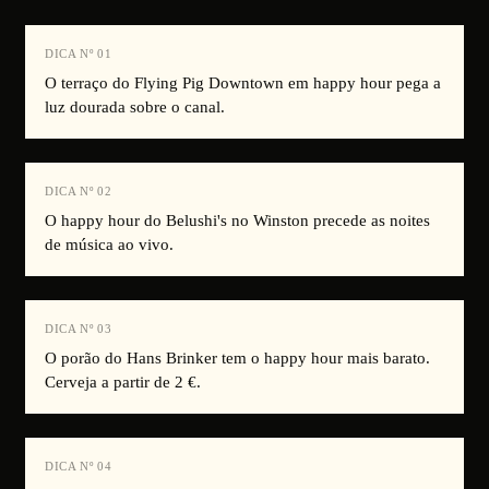
DICA Nº
01
O terraço do Flying Pig Downtown em happy hour pega a
luz dourada sobre o canal.
DICA Nº
02
O happy hour do Belushi's no Winston precede as noites
de música ao vivo.
DICA Nº
03
O porão do Hans Brinker tem o happy hour mais barato.
Cerveja a partir de 2 €.
DICA Nº
04