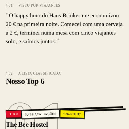
§ 01 — VISTO POR VIAJANTES
“
O happy hour do Hans Brinker me economizou
20 € na primeira noite. Comecei com uma cerveja
a 2 €, terminei numa mesa com cinco viajantes
”
solo, e saímos juntos.
§ 02 — A LISTA CLASSIFICADA
Nosso Top 6
01
01
AVALIAÇÕES
€
26
/NIGHT
8.8
★
3,408
The Bee Hostel