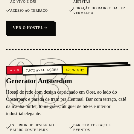
AO VIVO E DJS
ARTISTAS
CORAÇÃO DO BAIRRO DA LUZ
ACESSO AO TERRAÇO
VERMELHA
VER O HOSTEL
03
03
AVALIAÇÕES
€
28
/NIGHT
7.8
★
7,972
Generator Amsterdam
Hostel de rede com design caprichado em Oost, ao lado do
Oosterpark e parada de tram pra Centraal. Bar com terraço, café
da manhã buffet, tours grátis, aluguel de bikes e interior
industrial elegante.
INTERIOR DE DESIGN NO
BAR COM TERRAÇO E
BAIRRO OOSTERPARK
EVENTOS