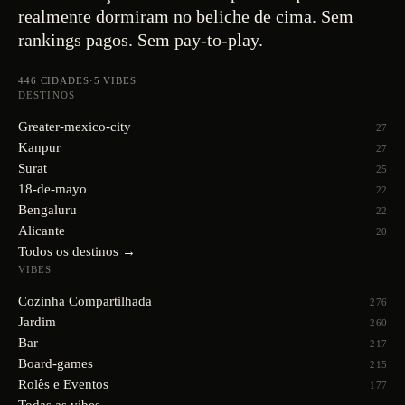
realmente dormiram no beliche de cima. Sem
rankings pagos. Sem pay-to-play.
446
CIDADES
·
5
VIBES
DESTINOS
Greater-mexico-city
27
Kanpur
27
Surat
25
18-de-mayo
22
Bengaluru
22
Alicante
20
Todos os destinos →
VIBES
Cozinha Compartilhada
276
Jardim
260
Bar
217
Board-games
215
Rolês e Eventos
177