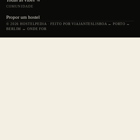
Todas as vibes →
COMUNIDADE
Propor um hostel
© 2026 HOSTELPEDIA · FEITO POR VIAJANTES
LISBOA ↔ PORTO ↔
BERLIM ↔ ONDE FOR