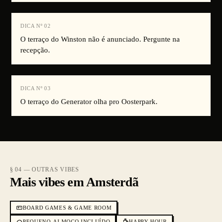
DICA Nº
02
O terraço do Winston não é anunciado. Pergunte na
recepção.
DICA Nº
03
O terraço do Generator olha pro Oosterpark.
§ 04 — OUTRAS VIBES
Mais vibes em Amsterdã
BOARD GAMES & GAME ROOM
PEQUENO-ALMOÇO INCLUÍDO
HAPPY HOUR