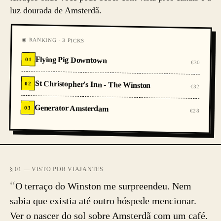
luz dourada de Amsterdã.
◉ RANKING · 3 PICKS
Flying Pig Downtown
01
€30
St Christopher's Inn - The Winston
02
€32
Generator Amsterdam
03
€28
§ 01 — VISTO POR VIAJANTES
“
O terraço do Winston me surpreendeu. Nem
sabia que existia até outro hóspede mencionar.
Ver o nascer do sol sobre Amsterdã com um café.