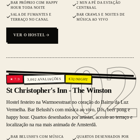
BAR PRÓPRIO COM HAPPY
2 MIN A PÉ DA ESTAÇÃO
HOUR TODA NOITE
CENTRAAL
SALA DE FUMANTES E
BAR CRAWLS E NOITES DE
TERRAÇO NO CANAL
MÚSICA AO VIVO
VER O HOSTEL
02
02
AVALIAÇÕES
€
32
/NIGHT
7.9
★
3,002
St Christopher's Inn - The Winston
Hostel festeiro na Warmoesstraat no coração do Bairro da Luz
Vermelha. Bar Belushi's com música ao vivo, DJs, beer pong e
happy hour. Quartos desenhados por artistas, acesso ao terraço e
localização na rua mais animada de Amsterdã.
BAR BELUSHI'S COM MÚSICA
QUARTOS DESENHADOS POR