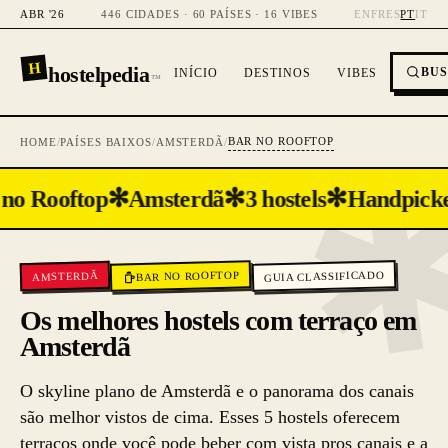
ABR '26
446 CIDADES · 60 PAÍSES · 16 VIBES
EN
FR
ES
PT
IT
H
hostelpedia
BU
INÍCIO
DESTINOS
VIBES
™
BAR NO ROOFTOP
HOME
/
PAÍSES BAIXOS
/
AMSTERDÃ
/
✻
✻
✻
no Rooftop
Amsterdã
3 hostels
Handpick
GUIA CLASSIFICADO
BAR NO ROOFTOP
AMSTERDÃ
Os melhores hostels com terraço em
Amsterdã
O skyline plano de Amsterdã e o panorama dos canais
são melhor vistos de cima. Esses 5 hostels oferecem
terraços onde você pode beber com vista pros canais e a