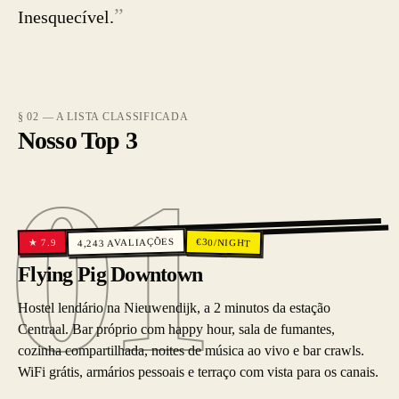
”
Inesquecível.
§ 02 — A LISTA CLASSIFICADA
Nosso Top 3
01
01
AVALIAÇÕES
€
30
/NIGHT
7.9
★
4,243
Flying Pig Downtown
Hostel lendário na Nieuwendijk, a 2 minutos da estação
Centraal. Bar próprio com happy hour, sala de fumantes,
cozinha compartilhada, noites de música ao vivo e bar crawls.
WiFi grátis, armários pessoais e terraço com vista para os canais.