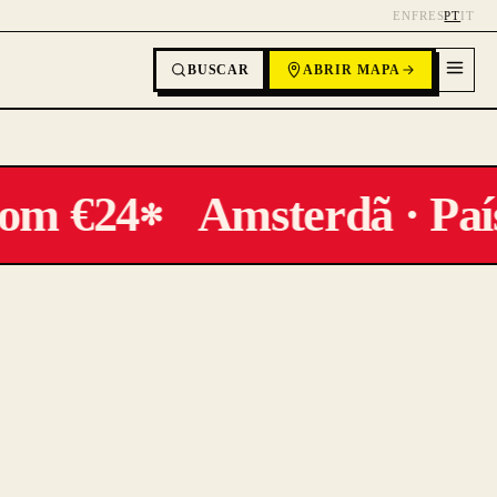
EN
FR
ES
PT
IT
BUSCAR
ABRIR MAPA
om €24
Amsterdã · País
✻