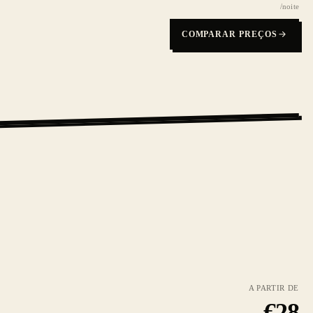
/noite
COMPARAR PREÇOS
A PARTIR DE
€
28