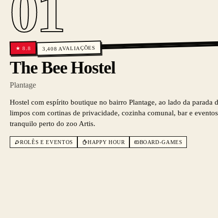
01
AVALIAÇÕES
8.8
★
3,408
The Bee Hostel
Plantage
Hostel com espírito boutique no bairro Plantage, ao lado da parada 
limpos com cortinas de privacidade, cozinha comunal, bar e eventos 
tranquilo perto do zoo Artis.
ROLÊS E EVENTOS
HAPPY HOUR
BOARD-GAMES