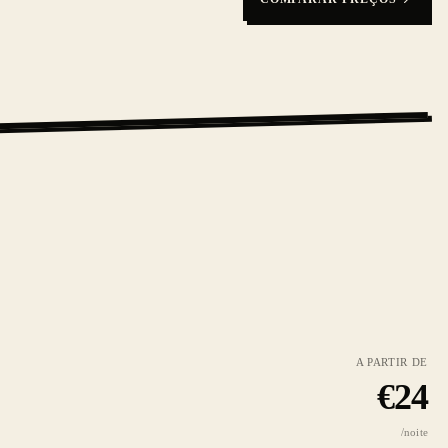
A PARTIR DE
€
24
/noite