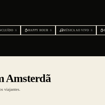
NCLUÍDO
·
6
HAPPY HOUR
·
6
MÚSICA AO VIVO
·
6
em Amsterdã
s viajantes.