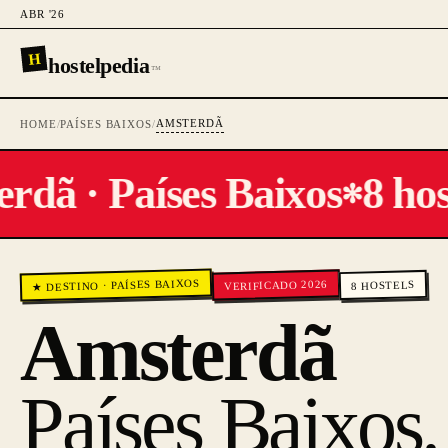
ABR '26
H
hostelpedia
™
AMSTERDÃ
HOME
/
PAÍSES BAIXOS
/
dã · Países Baixos
8 host
✻
PAÍSES BAIXOS
VERIFICADO 2026
HOSTELS
·
★ DESTINO
8
Amsterdã
Países Baixos
.