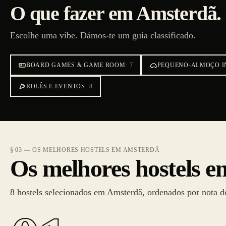
O que fazer em Amsterdã.
Escolhe uma vibe. Dámos-te um guia classificado.
BOARD GAMES & GAME ROOM
·
7
PEQUENO-ALMOÇO I
ROLÊS E EVENTOS
·
8
§ 03 — OS MELHORES HOSTELS EM AMSTERDÃ
Os melhores hostels 
8 hostels selecionados em Amsterdã, ordenados por nota do