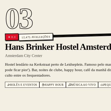
03
AVALIAÇÕES
8.0
★
12,475
Hans Brinker Hostel Amster
Amsterdam City Center
Hostel lendário na Kerkstraat perto de Leidseplein. Famoso pelo ma
pode ficar pior'). Bar, noites de clube, happy hour, café da manhã d
culto entre os frequentadores.
ROLÊS E EVENTOS
HAPPY HOUR
MÚSICA AO VIVO
PEQU