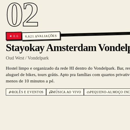
02
AVALIAÇÕES
8.6
★
6,621
Stayokay Amsterdam Vondel
Oud West / Vondelpark
Hostel limpo e organizado da rede HI dentro do Vondelpark. Bar, res
aluguel de bikes, tours grátis. Apto pra famílias com quartos privat
menos de 10 minutos a pé.
ROLÊS E EVENTOS
MÚSICA AO VIVO
PEQUENO-ALMOÇO IN