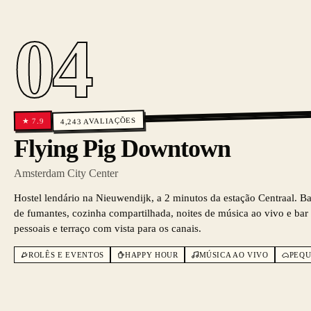
04
AVALIAÇÕES
7.9
★
4,243
Flying Pig Downtown
Amsterdam City Center
Hostel lendário na Nieuwendijk, a 2 minutos da estação Centraal. B
de fumantes, cozinha compartilhada, noites de música ao vivo e bar 
pessoais e terraço com vista para os canais.
ROLÊS E EVENTOS
HAPPY HOUR
MÚSICA AO VIVO
PEQU