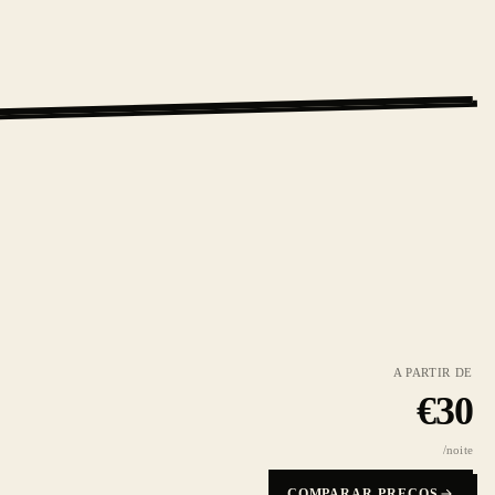
A PARTIR DE
€
30
/noite
COMPARAR PREÇOS