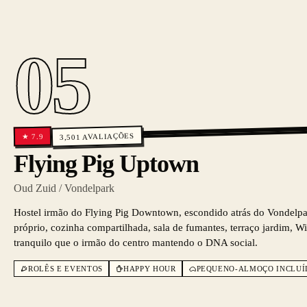
05
AVALIAÇÕES
7.9
★
3,501
Flying Pig Uptown
Oud Zuid / Vondelpark
Hostel irmão do Flying Pig Downtown, escondido atrás do Vondelpa
próprio, cozinha compartilhada, sala de fumantes, terraço jardim, Wi
tranquilo que o irmão do centro mantendo o DNA social.
ROLÊS E EVENTOS
HAPPY HOUR
PEQUENO-ALMOÇO INCLUÍ