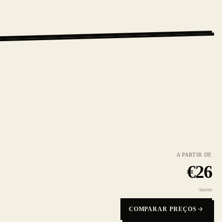
A PARTIR DE
€
26
/noite
COMPARAR PREÇOS