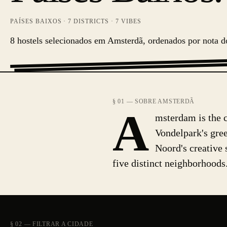
PAÍSES BAIXOS
·
7
DISTRICTS ·
7
VIBES
8 hostels selecionados em Amsterdã, ordenados por nota do
§ 01 — SOBRE AMSTERDÃ
A
msterdam is the c
Vondelpark's gre
Noord's creative 
five distinct neighborhoods
§ 02 — FILTRAR A CIDADE