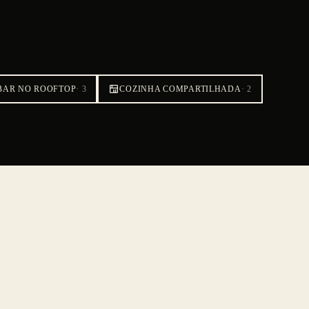
BAR NO ROOFTOP
·
3
COZINHA COMPARTILHADA
·
2