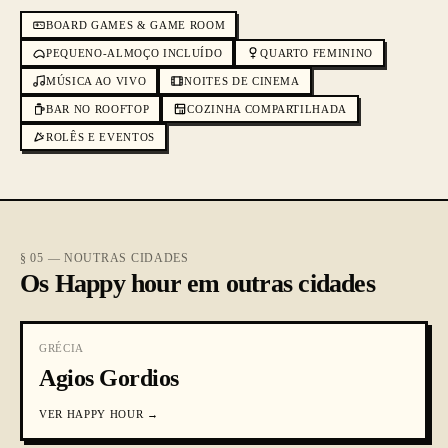
BOARD GAMES & GAME ROOM
PEQUENO-ALMOÇO INCLUÍDO
QUARTO FEMININO
MÚSICA AO VIVO
NOITES DE CINEMA
BAR NO ROOFTOP
COZINHA COMPARTILHADA
ROLÊS E EVENTOS
§ 05 — NOUTRAS CIDADES
Os Happy hour em outras cidades
GRÉCIA
Agios Gordios
VER
HAPPY HOUR
→