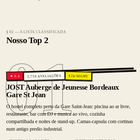
§ 02 — A LISTA CLASSIFICADA
Nosso Top 2
01
01
AVALIAÇÕES
€
24
/NIGHT
8.4
★
2,759
JOST Auberge de Jeunesse Bordeaux
Gare St Jean
O hostel completo perto da Gare Saint-Jean: piscina ao ar livre,
restaurante, bar com DJ e musica ao vivo, cozinha
compartilhada e noites de stand-up. Camas-capsula com cortinas
num antigo predio industrial.