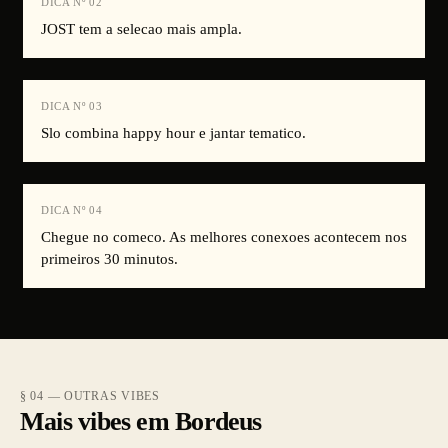
DICA Nº
02
JOST tem a selecao mais ampla.
DICA Nº
03
Slo combina happy hour e jantar tematico.
DICA Nº
04
Chegue no comeco. As melhores conexoes acontecem nos
primeiros 30 minutos.
§ 04 — OUTRAS VIBES
Mais vibes em Bordeus