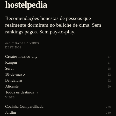
hostelpedia
Recomendações honestas de pessoas que
realmente dormiram no beliche de cima. Sem
rankings pagos. Sem pay-to-play.
446
CIDADES
·
5
VIBES
DESTINOS
Greater-mexico-city
27
Kanpur
27
Surat
25
18-de-mayo
22
Bengaluru
22
Alicante
20
Todos os destinos →
VIBES
Cozinha Compartilhada
276
Jardim
260