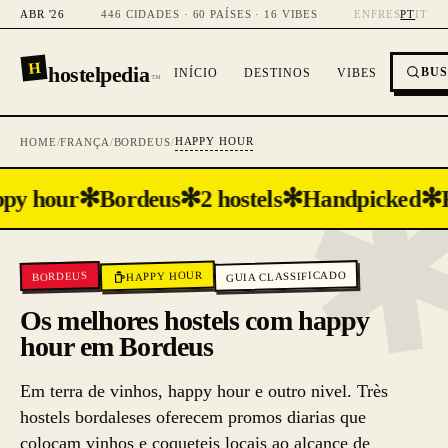
ABR '26
446 CIDADES · 60 PAÍSES · 16 VIBES
EN
FR
ES
PT
IT
H
hostelpedia
BU
INÍCIO
DESTINOS
VIBES
™
HAPPY HOUR
HOME
/
FRANÇA
/
BORDEUS
/
✻
✻
✻
✻
py hour
Bordeus
2 hostels
Handpicked
GUIA CLASSIFICADO
HAPPY HOUR
BORDEUS
Os melhores hostels com happy
hour em Bordeus
Em terra de vinhos, happy hour e outro nivel. Très
hostels bordaleses oferecem promos diarias que
colocam vinhos e coqueteis locais ao alcance de