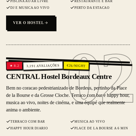
PISCINA AO AR LIVRE
RESTAURANTE E BAR
DJ E MUSICA AO VIVO
PERTO DA ESTACAO
VER O HOSTEL
02
02
AVALIAÇÕES
€
26
/NIGHT
8.2
★
3,191
CENTRAL Hostel Bordeaux Centre
Bem no coracao pedestrianizado de Bordeus, pertinho da Place
de la Bourse e da Grosse Cloche. Terraco com bar e happy hour,
musica ao vivo, noites de cinéma, e uma équipé que realmente
anima o ambiente.
TERRACO COM BAR
MUSICA AO VIVO
HAPPY HOUR DIARIO
PLACE DE LA BOURSE A 6 MIN