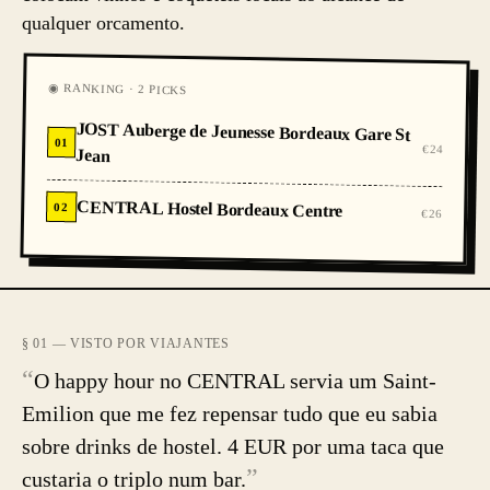
qualquer orcamento.
◉ RANKING · 2 PICKS
JOST Auberge de Jeunesse Bordeaux Gare St
01
€24
Jean
CENTRAL Hostel Bordeaux Centre
02
€26
§ 01 — VISTO POR VIAJANTES
“
O happy hour no CENTRAL servia um Saint-
Emilion que me fez repensar tudo que eu sabia
sobre drinks de hostel. 4 EUR por uma taca que
”
custaria o triplo num bar.