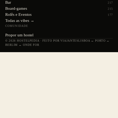
Bar
217
Board-games
215
Rolês e Eventos
177
Todas as vibes →
COMUNIDADE
Propor um hostel
© 2026 HOSTELPEDIA · FEITO POR VIAJANTES
LISBOA ↔ PORTO ↔
BERLIM ↔ ONDE FOR