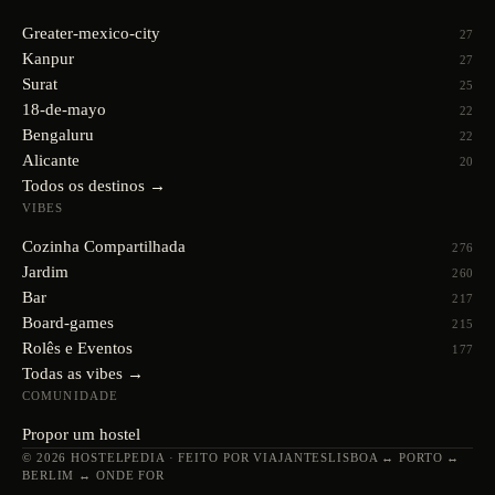
Greater-mexico-city
27
Kanpur
27
Surat
25
18-de-mayo
22
Bengaluru
22
Alicante
20
Todos os destinos →
VIBES
Cozinha Compartilhada
276
Jardim
260
Bar
217
Board-games
215
Rolês e Eventos
177
Todas as vibes →
COMUNIDADE
Propor um hostel
© 2026 HOSTELPEDIA · FEITO POR VIAJANTES
LISBOA ↔ PORTO ↔
BERLIM ↔ ONDE FOR