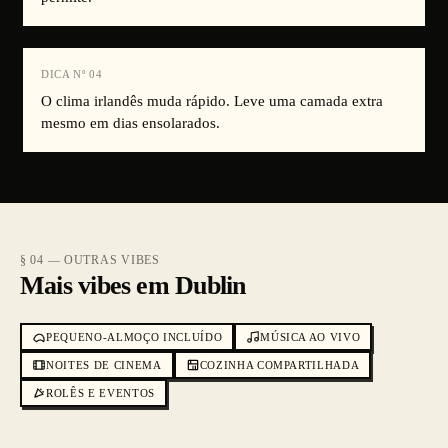
DICA Nº
04
O clima irlandês muda rápido. Leve uma camada extra
mesmo em dias ensolarados.
§ 04 — OUTRAS VIBES
Mais vibes em Dublin
PEQUENO-ALMOÇO INCLUÍDO
MÚSICA AO VIVO
NOITES DE CINEMA
COZINHA COMPARTILHADA
ROLÊS E EVENTOS