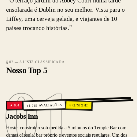
“
O terraço jardim do Abbey Court numa tarde
ensolarada é Dublin no seu melhor. Vista para o
Liffey, uma cerveja gelada, e viajantes de 10
”
países trocando histórias.
§ 02 — A LISTA CLASSIFICADA
Nosso Top 5
01
01
AVALIAÇÕES
€
22
/NIGHT
8.4
★
11,066
Jacobs Inn
Hostel construído sob medida a 5 minutos do Temple Bar com
camas cápsula, bar próprio e eventos sociais regulares. Um dos