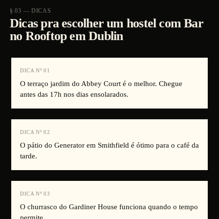
§ 03 — DICAS
Dicas pra escolher um hostel com Bar
no Rooftop em Dublin
DICA Nº
01
O terraço jardim do Abbey Court é o melhor. Chegue
antes das 17h nos dias ensolarados.
DICA Nº
02
O pátio do Generator em Smithfield é ótimo para o café da
tarde.
DICA Nº
03
O churrasco do Gardiner House funciona quando o tempo
permite.