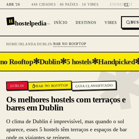
ABR '26
446 CIDADES · 60 PAÍSES · 16 VIBES
EN
FR
ES
PT
IT
H
hostelpedia
BU
INÍCIO
DESTINOS
VIBES
™
BAR NO ROOFTOP
HOME
/
IRLANDA
/
DUBLIN
/
✻
✻
✻
no Rooftop
Dublin
5 hostels
Handpicked
GUIA CLASSIFICADO
BAR NO ROOFTOP
DUBLIN
Os melhores hostels com terraços e
bares em Dublin
O clima de Dublin é imprevisível, mas quando o sol
aparece, esses 5 hostels têm terraços e espaços de bar
onde os viajantes se reúnem.