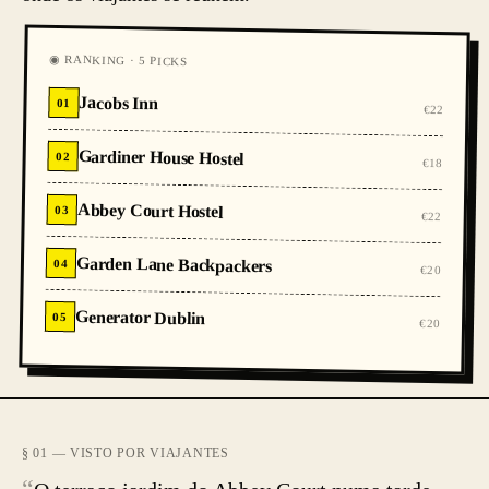
◉ RANKING · 5 PICKS
Jacobs Inn
01
€22
Gardiner House Hostel
02
€18
Abbey Court Hostel
03
€22
Garden Lane Backpackers
04
€20
Generator Dublin
05
€20
§ 01 — VISTO POR VIAJANTES