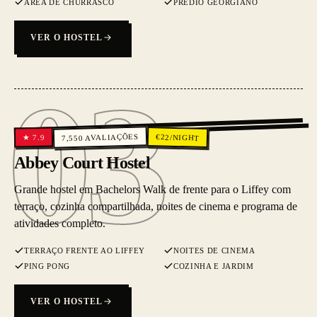
ÁREA DE CHURRASCO
PRÉDIO GEORGIANO
VER O HOSTEL
03
03
AVALIAÇÕES
€
22
/NIGHT
7.9
★
7,550
Abbey Court Hostel
Grande hostel em Bachelors Walk de frente para o Liffey com
terraço, cozinha compartilhada, noites de cinema e programa de
atividades completo.
TERRAÇO FRENTE AO LIFFEY
NOITES DE CINEMA
PING PONG
COZINHA E JARDIM
VER O HOSTEL