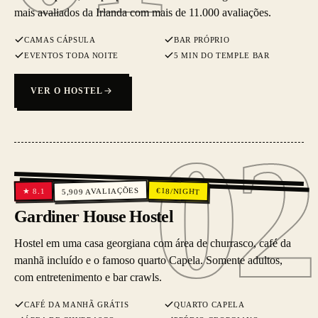
mais avaliados da Irlanda com mais de 11.000 avaliações.
CAMAS CÁPSULA
BAR PRÓPRIO
EVENTOS TODA NOITE
5 MIN DO TEMPLE BAR
VER O HOSTEL
02
02
AVALIAÇÕES
€
18
/NIGHT
8.1
★
5,909
Gardiner House Hostel
Hostel em uma casa georgiana com área de churrasco, café da
manhã incluído e o famoso quarto Capela. Somente adultos,
com entretenimento e bar crawls.
CAFÉ DA MANHÃ GRÁTIS
QUARTO CAPELA