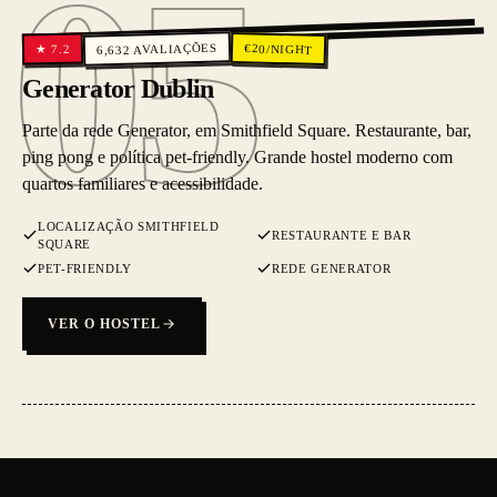
05
05
AVALIAÇÕES
€
20
/NIGHT
7.2
★
6,632
Generator Dublin
Parte da rede Generator, em Smithfield Square. Restaurante, bar,
ping pong e política pet-friendly. Grande hostel moderno com
quartos familiares e acessibilidade.
LOCALIZAÇÃO SMITHFIELD
RESTAURANTE E BAR
SQUARE
PET-FRIENDLY
REDE GENERATOR
VER O HOSTEL