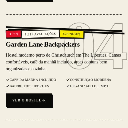
04
04
AVALIAÇÕES
€
20
/NIGHT
7.9
★
1,614
Garden Lane Backpackers
Hostel moderno perto de Christchurch em The Liberties. Camas
confortáveis, café da manhã incluído, áreas comuns bem
organizadas e cozinha.
CAFÉ DA MANHÃ INCLUÍDO
CONSTRUÇÃO MODERNA
BAIRRO THE LIBERTIES
ORGANIZADO E LIMPO
VER O HOSTEL