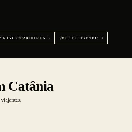
ZINHA COMPARTILHADA
·
3
ROLÊS E EVENTOS
·
3
m Catânia
viajantes.