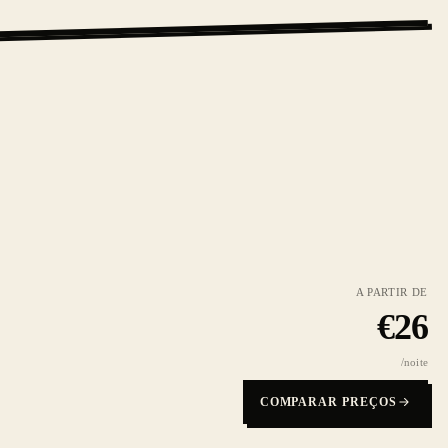
A PARTIR DE
€
26
/noite
COMPARAR PREÇOS