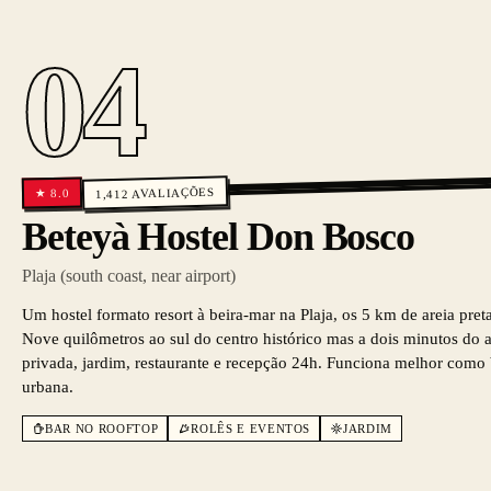
04
AVALIAÇÕES
8.0
★
1,412
Beteyà Hostel Don Bosco
Plaja (south coast, near airport)
Um hostel formato resort à beira-mar na Plaja, os 5 km de areia pret
Nove quilômetros ao sul do centro histórico mas a dois minutos do a
privada, jardim, restaurante e recepção 24h. Funciona melhor como
urbana.
BAR NO ROOFTOP
ROLÊS E EVENTOS
JARDIM