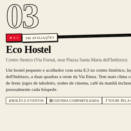
03
AVALIAÇÕES
8.3
★
380
Eco Hostel
Centro Storico (Via Fornai, near Piazza Santa Maria dell'Indrizzo)
Um hostel pequeno e acolhedor com nota 8,3 no centro histórico, lo
dell'Indrizzo, a duas quadras a oeste da Via Etnea. Tem mais clima 
de festa: jogos de tabuleiro, noites de cinema, café da manhã inclu
pessoalmente cada hóspede.
ROLÊS E EVENTOS
COZINHA COMPARTILHADA
TOURS PELA