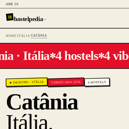
ABR '26
H
hostelpedia
™
CATÂNIA
HOME
/
ITÁLIA
/
a · Itália
4 hostels
4 vibe
✻
✻
ITÁLIA
VERIFICADO 2026
HOSTELS
·
★ DESTINO
4
Catânia
Itália
.