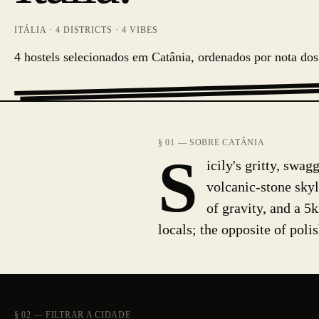
ITÁLIA
·
4
DISTRICTS ·
4
VIBES
4 hostels selecionados em Catânia, ordenados por nota dos 
§ 01 — SOBRE CATÂNIA
S
icily's gritty, swa
volcanic-stone skyl
of gravity, and a 5
locals; the opposite of pol
§ 02 — FILTRAR A CIDADE