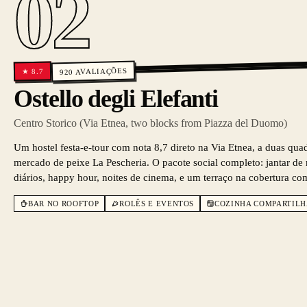
02
AVALIAÇÕES
8.7
★
920
Ostello degli Elefanti
Centro Storico (Via Etnea, two blocks from Piazza del Duomo)
Um hostel festa-e-tour com nota 8,7 direto na Via Etnea, a duas qu
mercado de peixe La Pescheria. O pacote social completo: jantar de 
diários, happy hour, noites de cinema, e um terraço na cobertura co
BAR NO ROOFTOP
ROLÊS E EVENTOS
COZINHA COMPARTIL