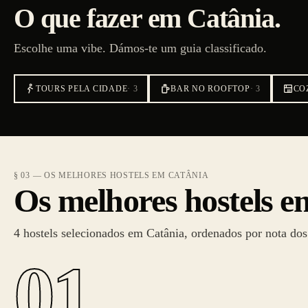
O que fazer em Catânia.
Escolhe uma vibe. Dámos-te um guia classificado.
TOURS PELA CIDADE
·
3
BAR NO ROOFTOP
·
3
CO
§ 03 — OS MELHORES HOSTELS EM CATÂNIA
Os melhores hostels e
4 hostels selecionados em Catânia, ordenados por nota dos 
01