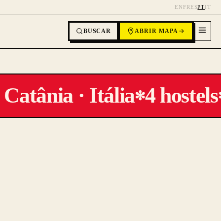
EN
FR
ES
PT
IT
BUSCAR
ABRIR MAPA
Catânia · Itália
4 hostels
✻
✻