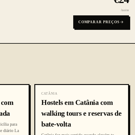
/noite
COMPARAR PREÇOS
CATÂNIA
a com
Hostels em Catânia com
hada
walking tours e reservas de
bate-volta
icília para
e diário La