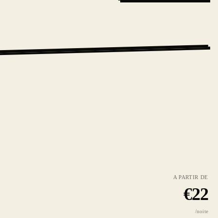
A PARTIR DE
€
22
/noite