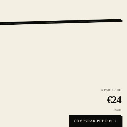
A PARTIR DE
€
24
/noite
COMPARAR PREÇOS