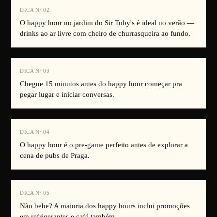
DICA Nº
02
O happy hour no jardim do Sir Toby's é ideal no verão —
drinks ao ar livre com cheiro de churrasqueira ao fundo.
DICA Nº
03
Chegue 15 minutos antes do happy hour começar pra
pegar lugar e iniciar conversas.
DICA Nº
04
O happy hour é o pre-game perfeito antes de explorar a
cena de pubs de Praga.
DICA Nº
05
Não bebe? A maioria dos happy hours inclui promoções
em refrigerantes e café também.