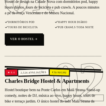
Hostel de design na Cidade Nova com dormitórios pod, happy
hours diários, tours de bicicleta e pub crawls. A poucos minutos
a pé da Praça Venceslau e do Museu Nacional.
DORMITÓRIOS POD
HAPPY HOUR DIÁRIO
TOURS DE BICICLETA
PUB CRAWLS TODA NOITE
VER O HOSTEL
02
02
AVALIAÇÕES
€
20
/NIGHT
8.6
★
2,526
Charles Bridge Hostel & Apartments
Hostel boutique bem na Ponte Carlos em Malá Strana. Stand-up
comedy, noites de DJ, música ao vivo, happy hours, tours de
bike e terraço jardim. O único hostel do lado Malá Strana da