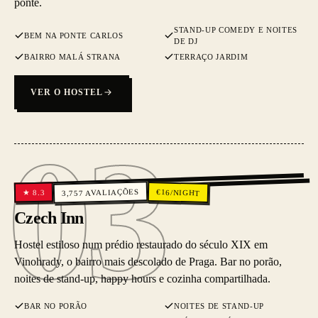
ponte.
STAND-UP COMEDY E NOITES
BEM NA PONTE CARLOS
DE DJ
BAIRRO MALÁ STRANA
TERRAÇO JARDIM
VER O HOSTEL
03
03
AVALIAÇÕES
€
16
/NIGHT
8.3
★
3,757
Czech Inn
Hostel estiloso num prédio restaurado do século XIX em
Vinohrady, o bairro mais descolado de Praga. Bar no porão,
noites de stand-up, happy hours e cozinha compartilhada.
BAR NO PORÃO
NOITES DE STAND-UP