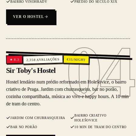
BAIRRO VINOHRADY
PRÉDIO DO SÉCULO XIX
VER O HOSTEL
04
04
AVALIAÇÕES
€
15
/NIGHT
8.3
★
2,358
Sir Toby's Hostel
Hostel lendário num prédio reformado em Holešovice, o bairro
criativo de Praga. Jardim com churrasqueira, bar no porão,
cozinha compartilhada, música ao vivo e happy hours. A 10 min
de tram do centro.
BAIRRO CRIATIVO
JARDIM COM CHURRASQUEIRA
HOLEŠOVICE
BAR NO PORÃO
10 MIN DE TRAM DO CENTRO