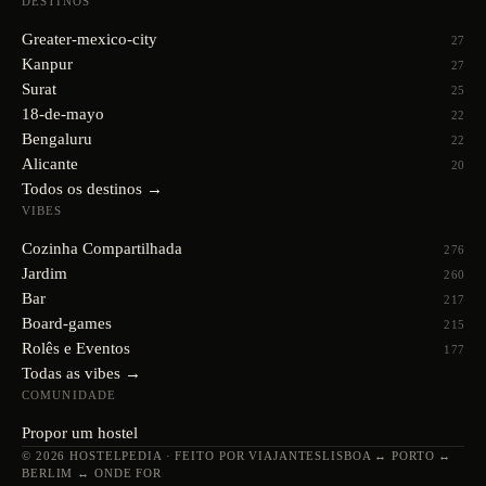
DESTINOS
Greater-mexico-city
27
Kanpur
27
Surat
25
18-de-mayo
22
Bengaluru
22
Alicante
20
Todos os destinos →
VIBES
Cozinha Compartilhada
276
Jardim
260
Bar
217
Board-games
215
Rolês e Eventos
177
Todas as vibes →
COMUNIDADE
Propor um hostel
© 2026 HOSTELPEDIA · FEITO POR VIAJANTES
LISBOA ↔ PORTO ↔
BERLIM ↔ ONDE FOR