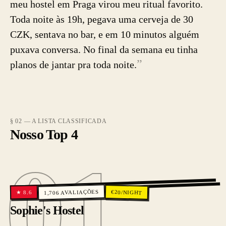
meu hostel em Praga virou meu ritual favorito.
Toda noite às 19h, pegava uma cerveja de 30
CZK, sentava no bar, e em 10 minutos alguém
puxava conversa. No final da semana eu tinha
”
planos de jantar pra toda noite.
§ 02 — A LISTA CLASSIFICADA
Nosso Top 4
01
01
AVALIAÇÕES
€
20
/NIGHT
8.6
★
1,706
Sophie's Hostel