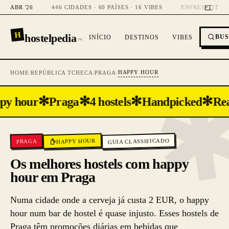
ABR '26
446 CIDADES · 60 PAÍSES · 16 VIBES
EN
FR
ES
PT
IT
H
hostelpedia
BU
INÍCIO
DESTINOS
VIBES
™
HAPPY HOUR
HOME
/
REPÚBLICA TCHECA
/
PRAGA
/
✻
✻
✻
✻
py hour
Praga
4 hostels
Handpicked
Rea
GUIA CLASSIFICADO
HAPPY HOUR
PRAGA
Os melhores hostels com happy
hour em Praga
Numa cidade onde a cerveja já custa 2 EUR, o happy
hour num bar de hostel é quase injusto. Esses hostels de
Praga têm promoções diárias em bebidas que