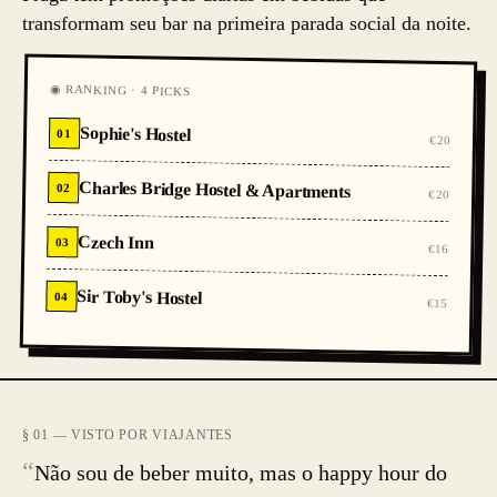
transformam seu bar na primeira parada social da noite.
◉ RANKING · 4 PICKS
Sophie's Hostel
01
€20
Charles Bridge Hostel & Apartments
02
€20
Czech Inn
03
€16
Sir Toby's Hostel
04
€15
§ 01 — VISTO POR VIAJANTES
“
Não sou de beber muito, mas o happy hour do