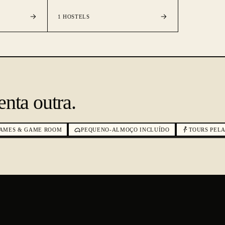
1
HOSTELS
nta outra.
AMES & GAME ROOM
PEQUENO-ALMOÇO INCLUÍDO
TOURS PELA