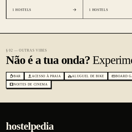
1
HOSTELS
1
HOSTELS
§ 02 — OUTRAS VIBES
Não é a tua onda?
Experime
BAR
ACESSO À PRAIA
ALUGUEL DE BIKE
BOARD G
NOITES DE CINEMA
hostelpedia