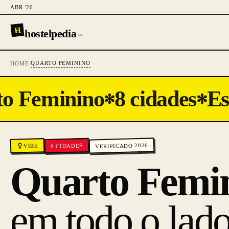
ABR '26
H
hostelpedia
™
QUARTO FEMININO
HOME
/
o Feminino
8 cidades
Es
✻
✻
VERIFICADO 2026
CIDADES
VIBE
8
Quarto Femi
em todo o lado