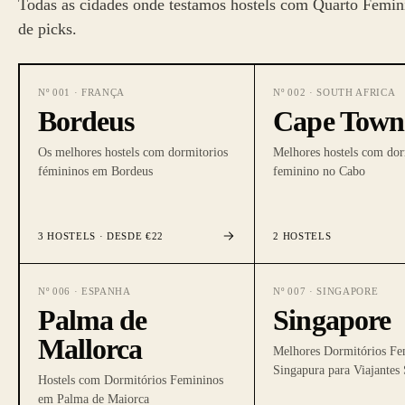
Todas as cidades onde testamos hostels com Quarto Femi
de picks.
Nº
001
·
FRANÇA
Nº
002
·
SOUTH AFRICA
Bordeus
Cape Town
Os melhores hostels com dormitorios
Melhores hostels com dor
fémininos em Bordeus
feminino no Cabo
3
HOSTELS
· DESDE €22
2
HOSTELS
Nº
006
·
ESPANHA
Nº
007
·
SINGAPORE
Palma de
Singapore
Mallorca
Melhores Dormitórios F
Singapura para Viajantes
Hostels com Dormitórios Femininos
em Palma de Maiorca