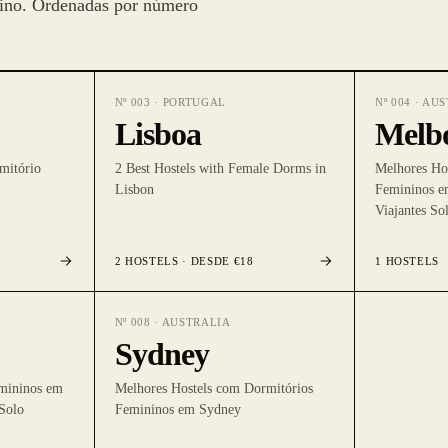
nino. Ordenadas por número
Nº
003
·
PORTUGAL
Nº
004
·
AUS
Lisboa
Melb
mitório
2 Best Hostels with Female Dorms in
Melhores Ho
Lisbon
Femininos e
Viajantes So
2
HOSTELS
· DESDE €18
1
HOSTELS
Nº
008
·
AUSTRALIA
Sydney
emininos em
Melhores Hostels com Dormitórios
 Solo
Femininos em Sydney