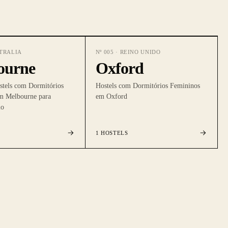
TRALIA
Nº
005
·
REINO UNIDO
ourne
Oxford
stels com Dormitórios
Hostels com Dormitórios Femininos
m Melbourne para
em Oxford
lo
1
HOSTELS