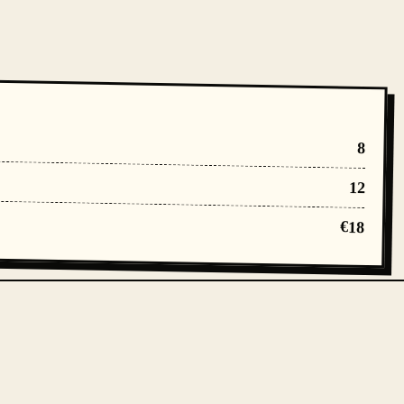
8
12
€18