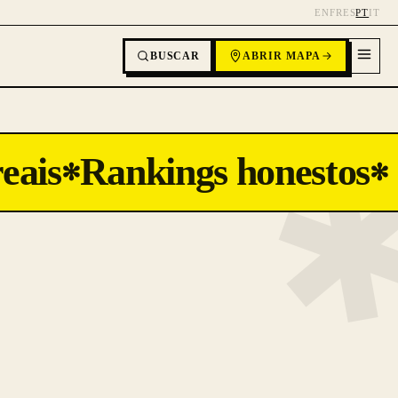
EN
FR
ES
PT
IT
BUSCAR
ABRIR MAPA
eais
Rankings honestos
✻
✻