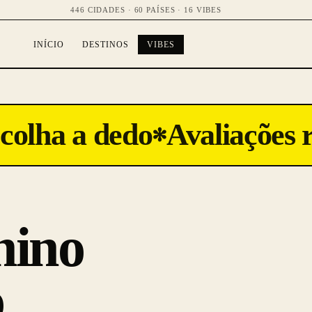
446 CIDADES · 60 PAÍSES · 16 VIBES
INÍCIO
DESTINOS
VIBES
colha a dedo
Avaliações r
✻
nino
.