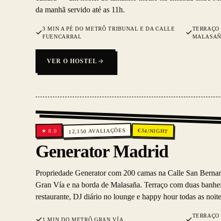
da manhã servido até as 11h.
3 MIN A PÉ DO METRÔ TRIBUNAL E DA CALLE
TERRAÇO 
FUENCARRAL
MALASA
VER O HOSTEL
AVALIAÇÕES
€
34
/NIGHT
8.0
★
12,150
Generator Madrid
Propriedade Generator com 200 camas na Calle San Bernar
Gran Vía e na borda de Malasaña. Terraço com duas banhe
restaurante, DJ diário no lounge e happy hour todas as noite
TERRAÇO 
1 MIN DO METRÔ GRAN VÍA