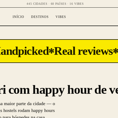
445 CIDADES · 60 PAÍSES · 16 VIBES
INÍCIO
DESTINOS
VIBES
ndpicked
Real reviews
✻
✻
ri com happy hour de v
na maior parte da cidade — o
eis hostels rodam happy hours
 para hóspedes na casa.