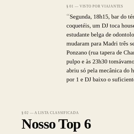
§ 01 — VISTO POR VIAJANTES
“
Segunda, 18h15, bar do tér
coquetéis, um DJ toca hou
estudante belga de odontol
mudaram para Madri três s
Ponzano (rua tapera de Cha
pulpo e às 23h30 tomávamos
abriu só pela mecânica do ha
por 1 e DJ baixo o suficien
§ 02 — A LISTA CLASSIFICADA
Nosso Top 6