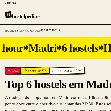
ABR '26
H
hostelpedia
™
HAPPY HOUR
HOME
/
ESPANHA
/
MADRI
/
hour
Madri
6 hostels
Ha
✻
✻
✻
GUIA CLASSIFICADO
HAPPY HOUR
MADRI
Top 6 hostels em Mad
A tradição do happy hour em Madri corre das 18h às 20h 
ponto doce entre o aperitivo e o jantar das 21h30. Estes s
internos que funcionam como o primeiro ponto de encontro