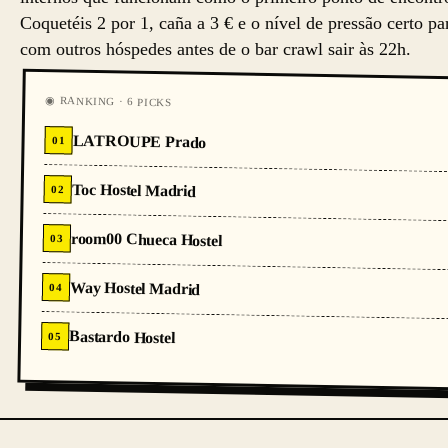
Coquetéis 2 por 1, caña a 3 € e o nível de pressão certo p
com outros hóspedes antes de o bar crawl sair às 22h.
◉ RANKING · 6 PICKS
LATROUPE Prado
01
Toc Hostel Madrid
02
room00 Chueca Hostel
03
Way Hostel Madrid
04
Bastardo Hostel
05