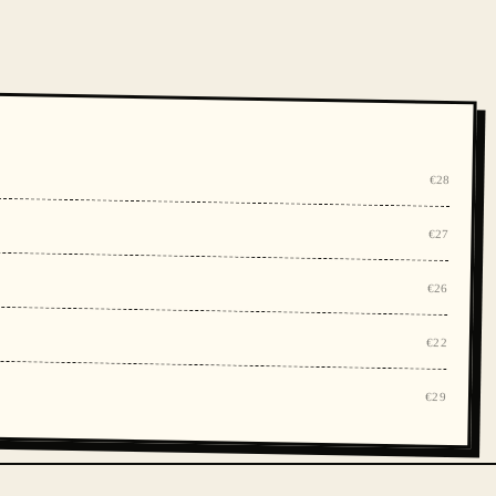
€28
€27
€26
€22
€29