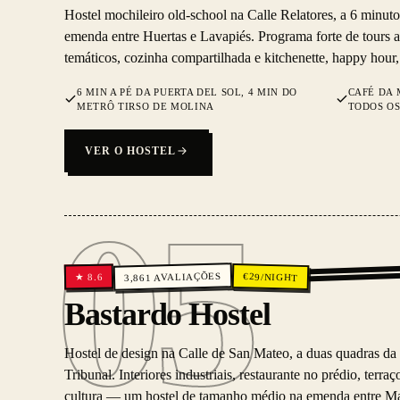
Hostel mochileiro old-school na Calle Relatores, a 6 minuto
emenda entre Huertas e Lavapiés. Programa forte de tours a 
temáticos, cozinha compartilhada e kitchenette, happy hour, 
6 MIN A PÉ DA PUERTA DEL SOL, 4 MIN DO
CAFÉ DA
METRÔ TIRSO DE MOLINA
TODOS OS
VER O HOSTEL
05
AVALIAÇÕES
€
29
/NIGHT
8.6
★
3,861
05
Bastardo Hostel
Hostel de design na Calle de San Mateo, a duas quadras da 
Tribunal. Interiores industriais, restaurante no prédio, terra
cultura — um hostel de tamanho médio na emenda entre M