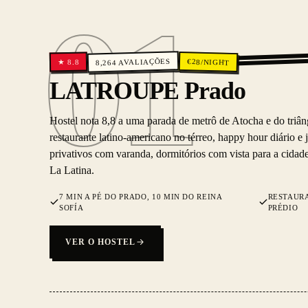
01
AVALIAÇÕES
€
28
/NIGHT
8.8
★
8,264
01
LATROUPE Prado
Hostel nota 8,8 a uma parada de metrô de Atocha e do triâ
restaurante latino-americano no térreo, happy hour diário e 
privativos com varanda, dormitórios com vista para a cidade
La Latina.
7 MIN A PÉ DO PRADO, 10 MIN DO REINA
RESTAUR
SOFÍA
PRÉDIO
VER O HOSTEL