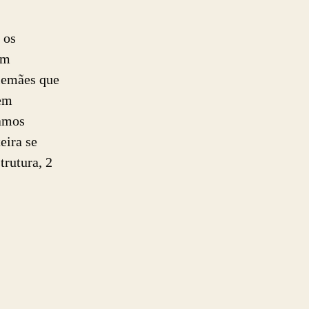
 os
um
alemães que
 em
íamos
eira se
trutura, 2