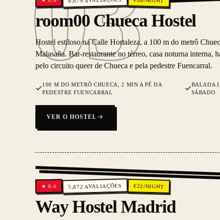
03
/NIGHT
★
8,679
03
room00 Chueca Hostel
Hostel estiloso na Calle Hortaleza, a 100 m do metrô Chue
Malasaña. Bar-restaurante no térreo, casa noturna interna, h
pelo circuito queer de Chueca e pela pedestre Fuencarral.
100 M DO METRÔ CHUECA, 2 MIN A PÉ DA
BALADA I
PEDESTRE FUENCARRAL
SÁBADO
VER O HOSTEL
AVALIAÇÕES
€
22
/NIGHT
8.6
★
5,872
Way Hostel Madrid