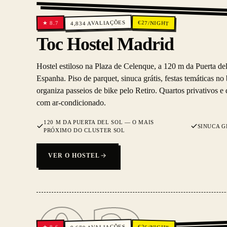
AVALIAÇÕES
€
27
/NIGHT
8.7
★
4,834
Toc Hostel Madrid
Hostel estiloso na Plaza de Celenque, a 120 m da Puerta del
Espanha. Piso de parquet, sinuca grátis, festas temáticas no
organiza passeios de bike pelo Retiro. Quartos privativos e 
com ar-condicionado.
120 M DA PUERTA DEL SOL — O MAIS
SINUCA G
PRÓXIMO DO CLUSTER SOL
VER O HOSTEL
AVALIAÇÕES
€
26
8.6