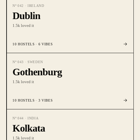
Nº
042
·
IRELAND
Dublin
1.5k
loved it
10 HOSTELS · 6 VIBES
Nº
043
·
SWEDEN
Gothenburg
1.5k
loved it
10 HOSTELS · 3 VIBES
Nº
044
·
INDIA
Kolkata
1.5k
loved it