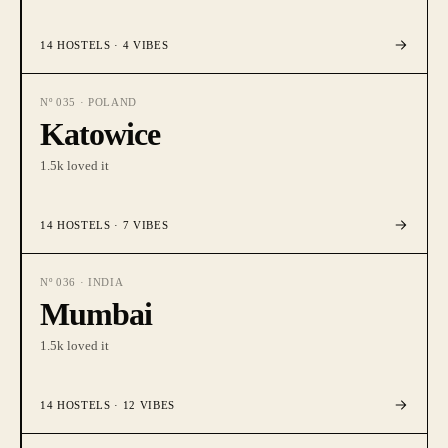
14 HOSTELS · 4 VIBES
Nº
035
·
POLAND
Katowice
1.5k
loved it
14 HOSTELS · 7 VIBES
Nº
036
·
INDIA
Mumbai
1.5k
loved it
14 HOSTELS · 12 VIBES