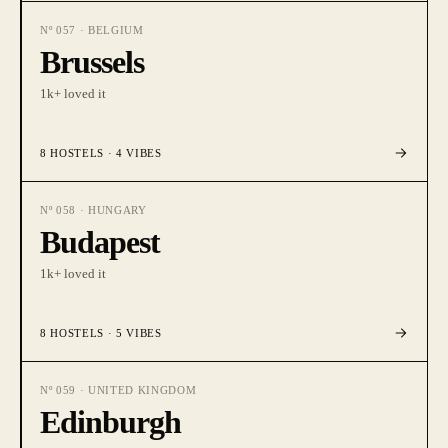
Nº
057
·
BELGIUM
Brussels
1k+
loved it
8 HOSTELS · 4 VIBES
Nº
058
·
HUNGARY
Budapest
1k+
loved it
8 HOSTELS · 5 VIBES
Nº
059
·
UNITED KINGDOM
Edinburgh