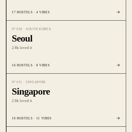
17 HOSTELS · 4 VIBES
Nº
030
·
SOUTH KOREA
Seoul
2.8k
loved it
16 HOSTELS · 8 VIBES
Nº
031
·
SINGAPORE
Singapore
2.8k
loved it
16 HOSTELS · 11 VIBES