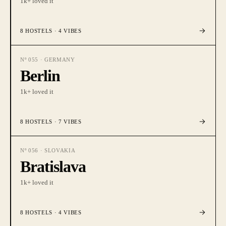
1k+
loved it
8 HOSTELS · 4 VIBES
Nº
055
·
GERMANY
Berlin
1k+
loved it
8 HOSTELS · 7 VIBES
Nº
056
·
SLOVAKIA
Bratislava
1k+
loved it
8 HOSTELS · 4 VIBES