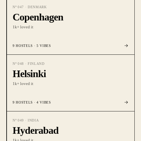
Nº
047
·
DENMARK
Copenhagen
1k+
loved it
9 HOSTELS · 5 VIBES
Nº
048
·
FINLAND
Helsinki
1k+
loved it
9 HOSTELS · 4 VIBES
Nº
049
·
INDIA
Hyderabad
1k+
loved it