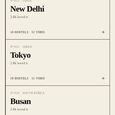
Nº
022
·
INDIA
New Delhi
2.8k
loved it
18 HOSTELS · 12 VIBES
Nº
023
·
JAPAN
Tokyo
2.8k
loved it
18 HOSTELS · 11 VIBES
Nº
024
·
SOUTH KOREA
Busan
2.8k
loved it