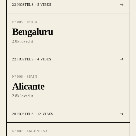
22 HOSTELS · 5 VIBES
Nº
005
·
INDIA
Bengaluru
2.8k
loved it
22 HOSTELS · 4 VIBES
Nº
006
·
SPAIN
Alicante
2.8k
loved it
20 HOSTELS · 12 VIBES
Nº
007
·
ARGENTINA