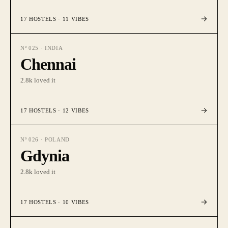
17 HOSTELS · 11 VIBES
Nº
025
·
INDIA
Chennai
2.8k
loved it
17 HOSTELS · 12 VIBES
Nº
026
·
POLAND
Gdynia
2.8k
loved it
17 HOSTELS · 10 VIBES